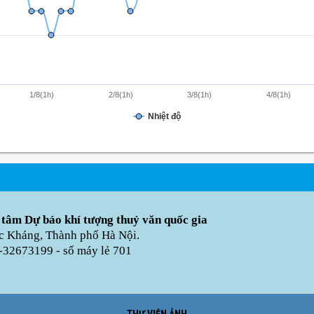
1/8(1h)
2/8(1h)
3/8(1h)
4/8(1h)
Nhiệt độ
 tâm Dự báo khí tượng thuỷ văn quốc gia
úc Kháng, Thành phố Hà Nội.
-32673199 - số máy lẻ 701