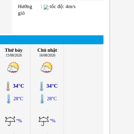
Hướng
:
tốc độ: 4m/s
gió
Thứ bảy
Chủ nhật
15/08/2026
16/08/2026
34°C
34°C
28°C
28°C
°%
°%