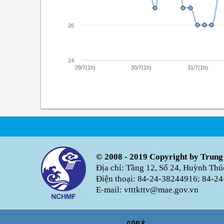
26
24
29/7(1h)
30/7(1h)
31/7(1h)
© 2008 - 2019 Copyright by Trung
Địa chỉ: Tầng 12, Số 24, Huỳnh Th
Điện thoại: 84-24-38244916; 84-24
E-mail: vtttkttv@mae.gov.vn