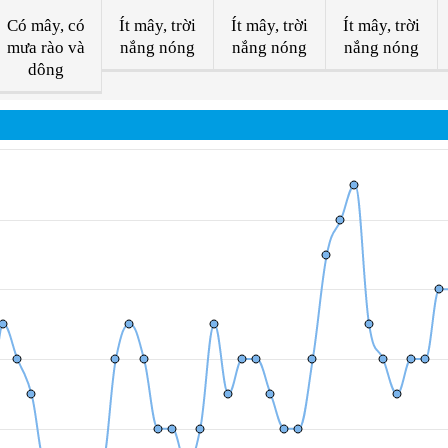
Có mây, có
Ít mây, trời
Ít mây, trời
Ít mây, trời
mưa rào và
nắng nóng
nắng nóng
nắng nóng
dông