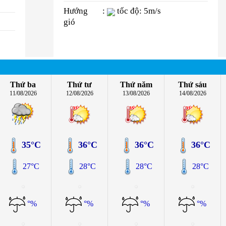
Hướng
:
tốc độ: 5m/s
gió
Thứ ba
Thứ tư
Thứ năm
Thứ sáu
11/08/2026
12/08/2026
13/08/2026
14/08/2026
35°C
36°C
36°C
36°C
27°C
28°C
28°C
28°C
°%
°%
°%
°%