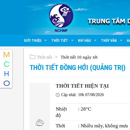
GIỚI THIỆU
THỜI TIẾT
KHÍ HẬU
THỦY VĂN
H
Thời tiết
Thời tiết 10 ngày tới
THỜI TIẾT ĐỒNG HỚI (QUẢNG TRỊ)
THỜI TIẾT HIỆN TẠI
Cập nhật: 10h 07/08/2026
Nhiệt
: 28°C
độ
Thời
: Nhiều mây, không mưa