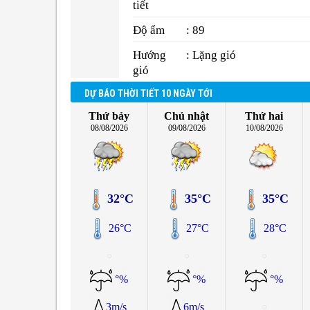
tiết
Độ ẩm
: 89
Hướng
: Lặng gió
gió
DỰ BÁO THỜI TIẾT 10 NGÀY TỚI
Thứ bảy
Chủ nhật
Thứ hai
08/08/2026
09/08/2026
10/08/2026
32°C
35°C
35°C
26°C
27°C
28°C
°%
°%
°%
3m/s
6m/s