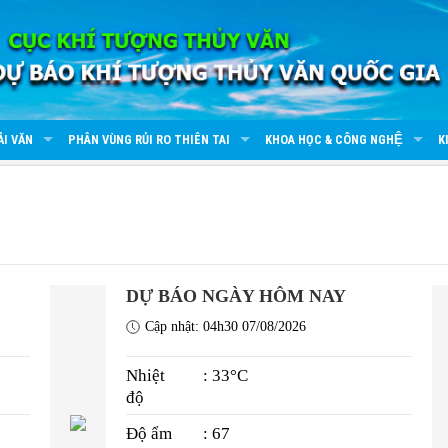
ẢI VĂN
PHÂN VÙNG RỦI RO THIÊN TAI
KHOA HỌC & CÔNG NGHỆ
K
DỰ BÁO NGÀY HÔM NAY
Cập nhật: 04h30 07/08/2026
Nhiệt
: 33°C
độ
Độ ẩm
: 67