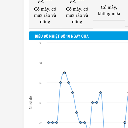
Có mây,
Có mây, có
Có mây, có
không mưa
mưa rào và
mưa rào và
dông
dông
BIỂU ĐỒ NHIỆT ĐỘ 10 NGÀY QUA
36
34
32
Nhiệt độ
30
28