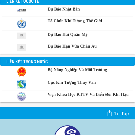
Manila, Philippin
LIÊN KẾT QUỐC TẾ
Dự Báo Nhật Bản
Phnom-Penh,
Campuchia
Tổ Chức Khí Tượng Thế Giới
Dự Báo Hải Quân Mỹ
Dự Báo Hạn Vừa Châu Âu
LIÊN KẾT TRONG NƯỚC
Bộ Nông Nghiệp Và Môi Trường
Cục Khí Tượng Thủy Văn
Viện Khoa Học KTTV Và Biến Đổi Khí Hậu
To Top