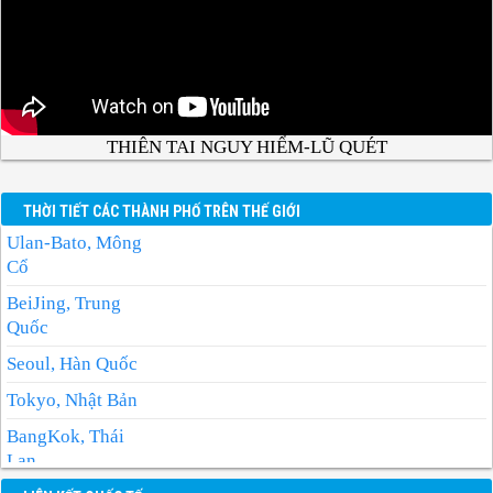
THIÊN TAI NGUY HIỂM-LŨ QUÉT
THỜI TIẾT CÁC THÀNH PHỐ TRÊN THẾ GIỚI
Ulan-Bato, Mông
Cổ
BeiJing, Trung
Quốc
Seoul, Hàn Quốc
Tokyo, Nhật Bản
BangKok, Thái
Lan