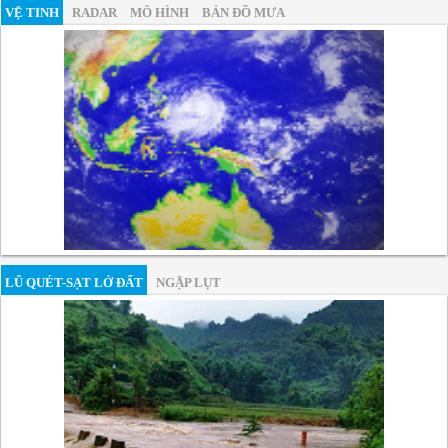
VỆ TINH
RADAR
MÔ HÌNH
BẢN ĐỒ MƯA
LŨ QUÉT-SẠT LỞ ĐẤT
NGẬP LỤT