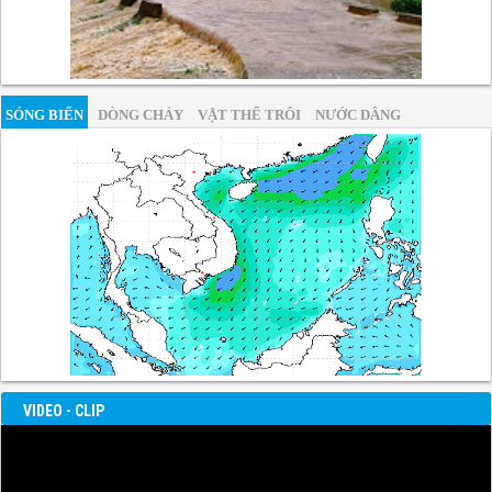
SÓNG BIỂN
DÒNG CHẢY
VẬT THỂ TRÔI
NƯỚC DÂNG
VIDEO - CLIP