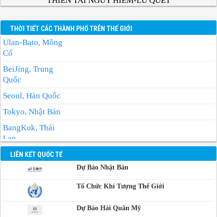
THIÊN TAI NGUY HIỂM-LŨ QUÉT
THỜI TIẾT CÁC THÀNH PHỐ TRÊN THẾ GIỚI
Ulan-Bato, Mông
Cổ
BeiJing, Trung
Quốc
Seoul, Hàn Quốc
Tokyo, Nhật Bản
BangKok, Thái
Lan
Manila, Philippin
LIÊN KẾT QUỐC TẾ
Dự Báo Nhật Bản
Phnom-Penh,
Campuchia
Tổ Chức Khí Tượng Thế Giới
Dự Báo Hải Quân Mỹ