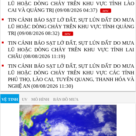
LŨ HOẶC DÒNG CHẢY TRÊN KHU VỰC TỈNH LÀO
CAI VÀ QUẢNG TRỊ (09/08/2026 04:37)
new
TIN CẢNH BÁO SẠT LỞ ĐẤT, SỤT LÚN ĐẤT DO MƯA
LŨ HOẶC DÒNG CHẢY TRÊN KHU VỰC TỈNH QUẢNG
TRỊ (09/08/2026 08:32)
new
TIN CẢNH BÁO SẠT LỞ ĐẤT, SỤT LÚN ĐẤT DO MƯA
LŨ HOẶC DÒNG CHẢY TRÊN KHU VỰC TỈNH LAI
CHÂU (08/08/2026 11:19)
TIN CẢNH BÁO SẠT LỞ ĐẤT, SỤT LÚN ĐẤT DO MƯA
LŨ HOẶC DÒNG CHẢY TRÊN KHU VỰC CÁC TỈNH
PHÚ THỌ, LÀO CAI, TUYÊN QUANG, THANH HÓA VÀ
NGHỆ AN (08/08/2026 11:30)
VỆ TINH
UV
MÔ HÌNH
BẢN ĐỒ MƯA