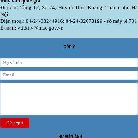
thuỷ văn quốc gia
Địa chỉ: Tầng 12, Số 24, Huỳnh Thúc Kháng, Thành phố Hà
Nội.
Điện thoại: 84-24-38244916; 84-24-32673199 - số máy lẻ 701
E-mail: vtttkttv@mae.gov.vn
GÓP Ý
Gửi góp ý
THƯ VIỆN ẢNH