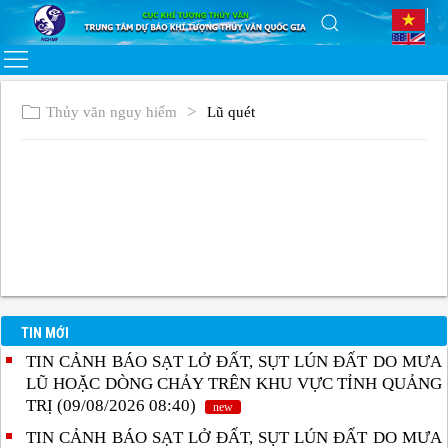
Thủy văn nguy hiểm
Lũ quét
TIN MỚI
TIN CẢNH BÁO SẠT LỞ ĐẤT, SỤT LÚN ĐẤT DO MƯA
LŨ HOẶC DÒNG CHẢY TRÊN KHU VỰC TỈNH QUẢNG
TRỊ (09/08/2026 08:40)
new
TIN CẢNH BÁO SẠT LỞ ĐẤT, SỤT LÚN ĐẤT DO MƯA