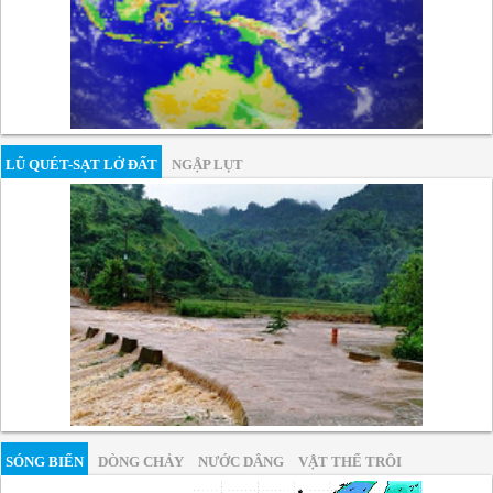
LŨ QUÉT-SẠT LỞ ĐẤT
NGẬP LỤT
SÓNG BIỂN
DÒNG CHẢY
NƯỚC DÂNG
VẬT THỂ TRÔI