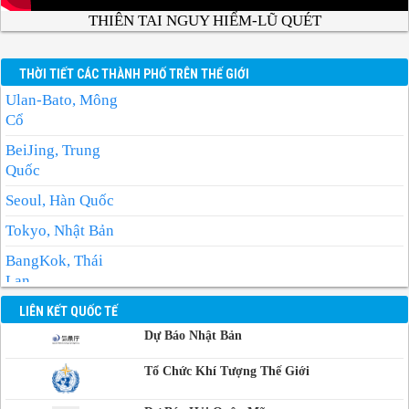
THIÊN TAI NGUY HIỂM-LŨ QUÉT
THỜI TIẾT CÁC THÀNH PHỐ TRÊN THẾ GIỚI
Ulan-Bato, Mông
Cổ
BeiJing, Trung
Quốc
Seoul, Hàn Quốc
Tokyo, Nhật Bản
BangKok, Thái
Lan
Manila, Philippin
LIÊN KẾT QUỐC TẾ
Dự Báo Nhật Bản
Phnom-Penh,
Campuchia
Tổ Chức Khí Tượng Thế Giới