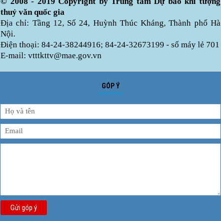
© 2008 - 2019 Copyright by Trung tâm Dự báo khí tượng
thuỷ văn quốc gia
Địa chỉ: Tầng 12, Số 24, Huỳnh Thúc Kháng, Thành phố Hà
Nội.
Điện thoại: 84-24-38244916; 84-24-32673199 - số máy lẻ 701
E-mail: vtttkttv@mae.gov.vn
GÓP Ý
Gửi góp ý