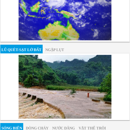
LŨ QUÉT-SẠT LỞ ĐẤT
NGẬP LỤT
SÓNG BIỂN
DÒNG CHẢY
NƯỚC DÂNG
VẬT THỂ TRÔI