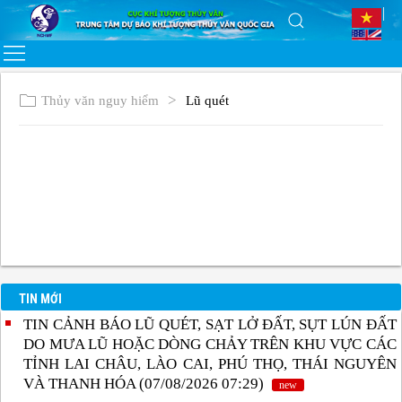
Thủy văn nguy hiểm
Lũ quét
TIN MỚI
TIN CẢNH BÁO LŨ QUÉT, SẠT LỞ ĐẤT, SỤT LÚN ĐẤT
DO MƯA LŨ HOẶC DÒNG CHẢY TRÊN KHU VỰC CÁC
TỈNH LAI CHÂU, LÀO CAI, PHÚ THỌ, THÁI NGUYÊN
VÀ THANH HÓA (07/08/2026 07:29)
new