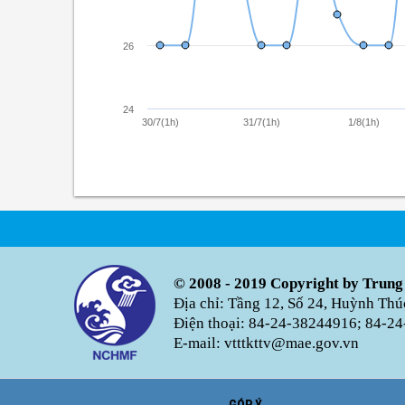
26
24
30/7(1h)
31/7(1h)
1/8(1h)
© 2008 - 2019 Copyright by Trung
Địa chỉ: Tầng 12, Số 24, Huỳnh Th
Điện thoại: 84-24-38244916; 84-24
E-mail: vtttkttv@mae.gov.vn