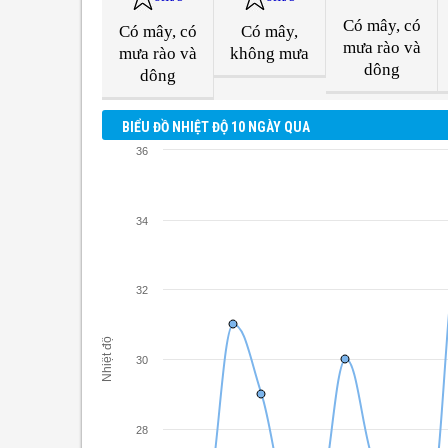
Có mây, có
Có mây, có
Có mây,
mưa rào và
mưa rào và
không mưa
dông
dông
BIỂU ĐỒ NHIỆT ĐỘ 10 NGÀY QUA
36
34
32
Nhiệt độ
30
28