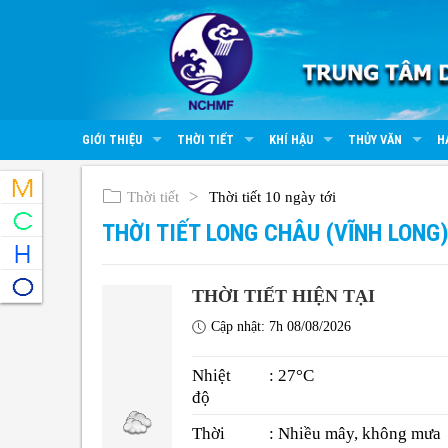
GIỚI THIỆU
THỜI TIẾT
KHÍ HẬU
THỦY VĂN
H
Thời tiết
Thời tiết 10 ngày tới
THỜI TIẾT LONG CHÂU (VĨNH LONG
THỜI TIẾT HIỆN TẠI
Cập nhật: 7h 08/08/2026
Nhiệt
: 27°C
độ
Thời
: Nhiều mây, không mưa