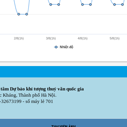
2/8(1h)
3/8(1h)
4/8(1h)
5/8(1h)
Nhiệt độ
 tâm Dự báo khí tượng thuỷ văn quốc gia
úc Kháng, Thành phố Hà Nội.
-32673199 - số máy lẻ 701