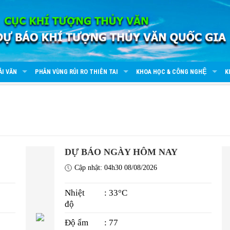
ẢI VĂN
PHÂN VÙNG RỦI RO THIÊN TAI
KHOA HỌC & CÔNG NGHỆ
K
)
DỰ BÁO NGÀY HÔM NAY
Cập nhật: 04h30 08/08/2026
Nhiệt
: 33°C
độ
Độ ẩm
: 77