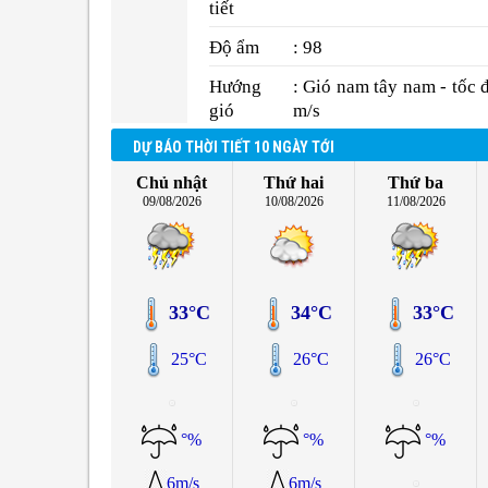
tiết
Độ ẩm
: 98
Hướng
: Gió nam tây nam - tốc 
gió
m/s
DỰ BÁO THỜI TIẾT 10 NGÀY TỚI
Chủ nhật
Thứ hai
Thứ ba
09/08/2026
10/08/2026
11/08/2026
33°C
34°C
33°C
25°C
26°C
26°C
°%
°%
°%
6m/s
6m/s