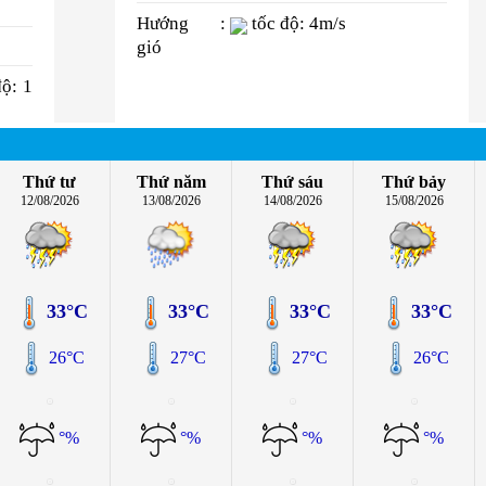
Hướng
:
tốc độ: 4m/s
gió
độ: 1
Thứ tư
Thứ năm
Thứ sáu
Thứ bảy
12/08/2026
13/08/2026
14/08/2026
15/08/2026
33°C
33°C
33°C
33°C
26°C
27°C
27°C
26°C
°%
°%
°%
°%