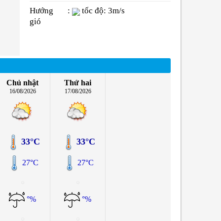
Hướng
:
tốc độ: 3m/s
gió
Chủ nhật
Thứ hai
16/08/2026
17/08/2026
33°C
33°C
27°C
27°C
°%
°%