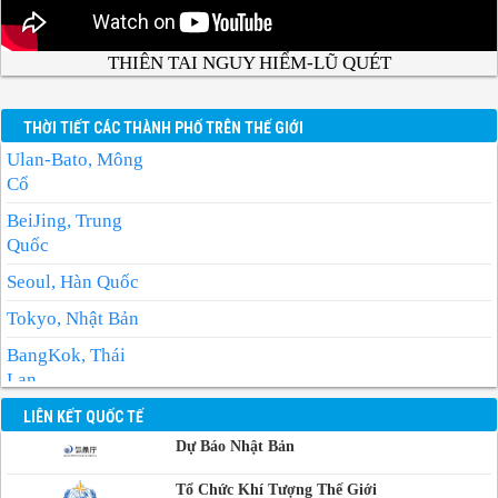
THIÊN TAI NGUY HIỂM-LŨ QUÉT
THỜI TIẾT CÁC THÀNH PHỐ TRÊN THẾ GIỚI
Ulan-Bato, Mông
Cổ
BeiJing, Trung
Quốc
Seoul, Hàn Quốc
Tokyo, Nhật Bản
BangKok, Thái
Lan
Manila, Philippin
LIÊN KẾT QUỐC TẾ
Dự Báo Nhật Bản
Phnom-Penh,
Campuchia
Tổ Chức Khí Tượng Thế Giới