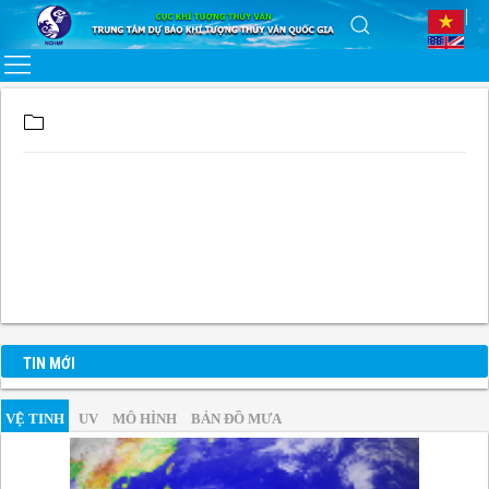
TIN MỚI
VỆ TINH
UV
MÔ HÌNH
BẢN ĐỒ MƯA