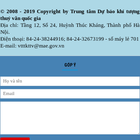
© 2008 - 2019 Copyright by Trung tâm Dự báo khí tượng
thuỷ văn quốc gia
Địa chỉ: Tầng 12, Số 24, Huỳnh Thúc Kháng, Thành phố Hà
Nội.
Điện thoại: 84-24-38244916; 84-24-32673199 - số máy lẻ 701
E-mail: vtttkttv@mae.gov.vn
GÓP Ý