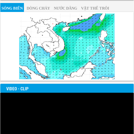
SÓNG BIỂN
DÒNG CHẢY
NƯỚC DÂNG
VẬT THỂ TRÔI
VIDEO - CLIP