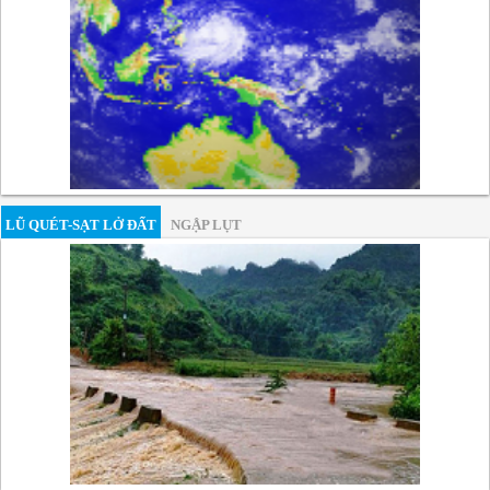
LŨ QUÉT-SẠT LỞ ĐẤT
NGẬP LỤT