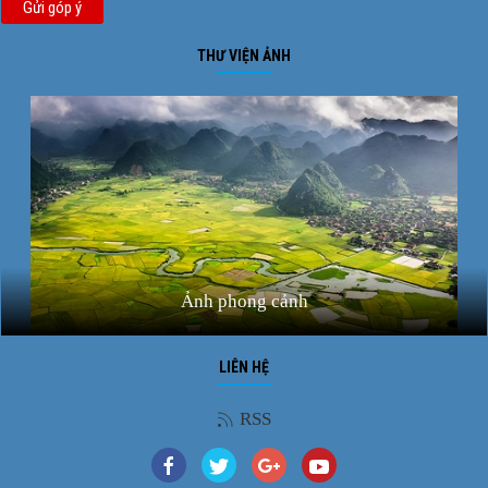
Gửi góp ý
THƯ VIỆN ẢNH
Ảnh phong cảnh
LIÊN HỆ
RSS