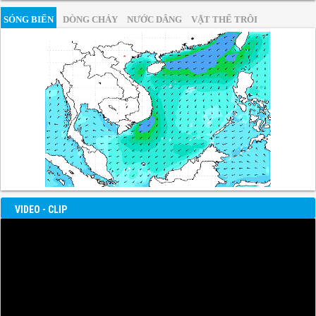
SÓNG BIỂN
DÒNG CHẢY
NƯỚC DÂNG
VẬT THỂ TRÔI
VIDEO - CLIP