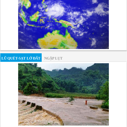
LŨ QUÉT-SẠT LỞ ĐẤT
NGẬP LỤT