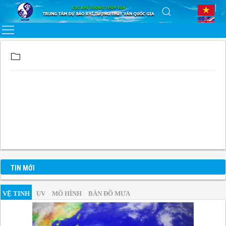
TIN MỚI
VỆ TINH
UV
MÔ HÌNH
BẢN ĐỒ MƯA