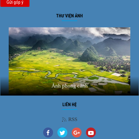
Gửi góp ý
THƯ VIỆN ẢNH
Ảnh phong cảnh
LIÊN HỆ
RSS