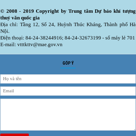
© 2008 - 2019 Copyright by Trung tâm Dự báo khí tượng
thuỷ văn quốc gia
Địa chỉ: Tầng 12, Số 24, Huỳnh Thúc Kháng, Thành phố Hà
Nội.
Điện thoại: 84-24-38244916; 84-24-32673199 - số máy lẻ 701
E-mail: vtttkttv@mae.gov.vn
GÓP Ý