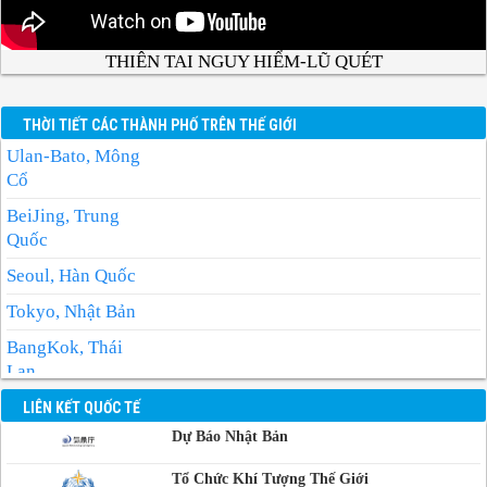
THIÊN TAI NGUY HIỂM-LŨ QUÉT
THỜI TIẾT CÁC THÀNH PHỐ TRÊN THẾ GIỚI
Ulan-Bato, Mông
Cổ
BeiJing, Trung
Quốc
Seoul, Hàn Quốc
Tokyo, Nhật Bản
BangKok, Thái
Lan
Manila, Philippin
LIÊN KẾT QUỐC TẾ
Dự Báo Nhật Bản
Phnom-Penh,
Campuchia
Tổ Chức Khí Tượng Thế Giới