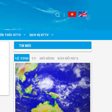
IẾN THỨC KTTV
DỊCH VỤ KTTV
TIN MỚI
VỆ TINH
UV
MÔ HÌNH
BẢN ĐỒ MƯA