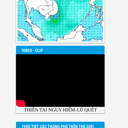
VIDEO - CLIP
THIÊN TAI NGUY HIỂM-LŨ QUÉT
THỜI TIẾT CÁC THÀNH PHỐ TRÊN THẾ GIỚI