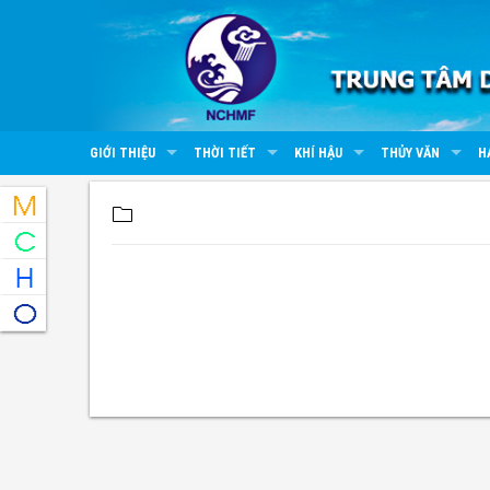
GIỚI THIỆU
THỜI TIẾT
KHÍ HẬU
THỦY VĂN
H