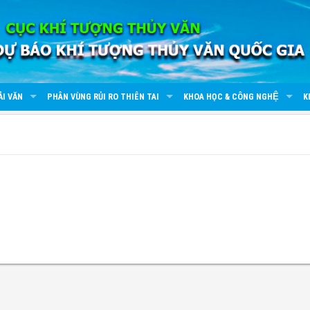
ẢI VĂN
PHÂN VÙNG RỦI RO THIÊN TAI
KHOA HỌC & CÔNG NGHỆ
K