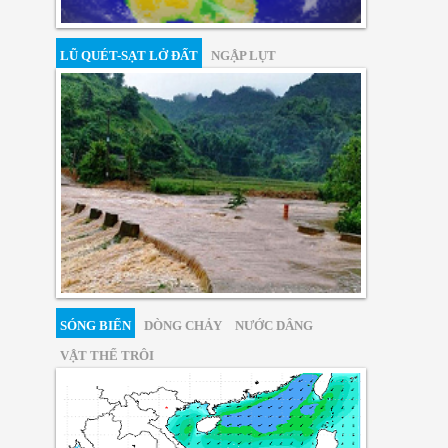
LŨ QUÉT-SẠT LỞ ĐẤT
NGẬP LỤT
SÓNG BIỂN
DÒNG CHẢY
NƯỚC DÂNG
VẬT THỂ TRÔI