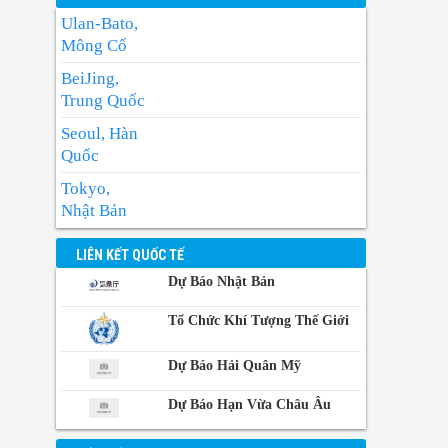
Ulan-Bato,
Mông Cổ
BeiJing,
Trung Quốc
Seoul, Hàn
Quốc
Tokyo,
Nhật Bản
BangKok,
LIÊN KẾT QUỐC TẾ
Thái Lan
Dự Báo Nhật Bản
Manila,
Philippin
Tổ Chức Khí Tượng Thế Giới
Phnom-
Dự Báo Hải Quân Mỹ
Penh,
Campuchia
Dự Báo Hạn Vừa Châu Âu