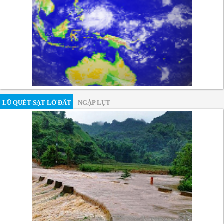
LŨ QUÉT-SẠT LỞ ĐẤT
NGẬP LỤT