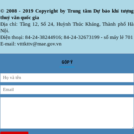
© 2008 - 2019 Copyright by Trung tâm Dự báo khí tượng
thuỷ văn quốc gia
Địa chỉ: Tầng 12, Số 24, Huỳnh Thúc Kháng, Thành phố Hà
Nội.
Điện thoại: 84-24-38244916; 84-24-32673199 - số máy lẻ 701
E-mail: vtttkttv@mae.gov.vn
GÓP Ý