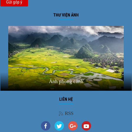
Gửi góp ý
THƯ VIỆN ẢNH
Ảnh phong cảnh
LIÊN HỆ
RSS