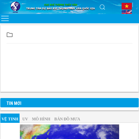
TIN MỚI
VỆ TINH
UV
MÔ HÌNH
BẢN ĐỒ MƯA