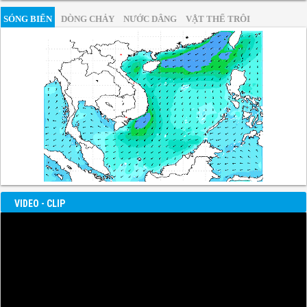
SÓNG BIỂN
DÒNG CHẢY
NƯỚC DÂNG
VẬT THỂ TRÔI
VIDEO - CLIP