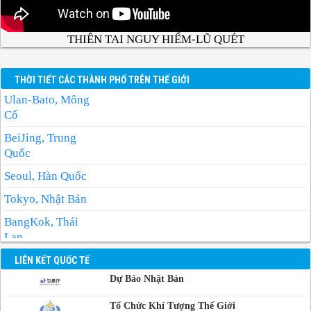
THIÊN TAI NGUY HIỂM-LŨ QUÉT
THỜI TIẾT CÁC THÀNH PHỐ TRÊN THẾ GIỚI
Ulan-Bato, Mông
Cổ
BeiJing, Trung
Quốc
Seoul, Hàn Quốc
Tokyo, Nhật Bản
BangKok, Thái
Lan
Manila, Philippin
LIÊN KẾT QUỐC TẾ
Dự Báo Nhật Bản
Phnom-Penh,
Campuchia
Tổ Chức Khí Tượng Thế Giới