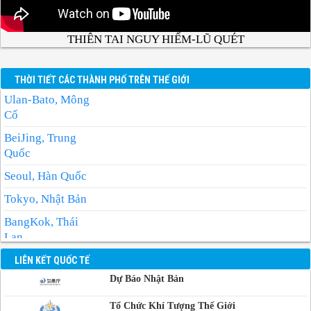
THIÊN TAI NGUY HIỂM-LŨ QUÉT
THỜI TIẾT CÁC THÀNH PHỐ TRÊN THẾ GIỚI
Ulan-Bato, Mông
Cổ
BeiJing, Trung
Quốc
Seoul, Hàn Quốc
Tokyo, Nhật Bản
BangKok, Thái
Lan
Manila, Philippin
LIÊN KẾT QUỐC TẾ
Dự Báo Nhật Bản
Phnom-Penh,
Campuchia
Tổ Chức Khí Tượng Thế Giới