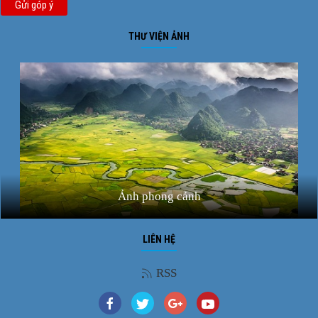
Gửi góp ý
THƯ VIỆN ẢNH
Ảnh phong cảnh
LIÊN HỆ
RSS