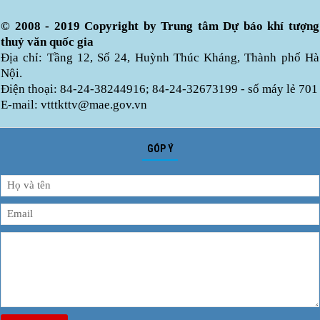
© 2008 - 2019 Copyright by Trung tâm Dự báo khí tượng
thuỷ văn quốc gia
Địa chỉ: Tầng 12, Số 24, Huỳnh Thúc Kháng, Thành phố Hà
Nội.
Điện thoại: 84-24-38244916; 84-24-32673199 - số máy lẻ 701
E-mail: vtttkttv@mae.gov.vn
GÓP Ý