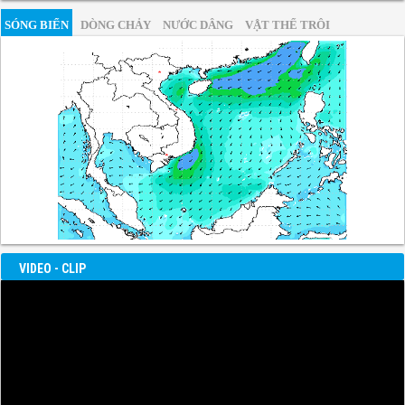
SÓNG BIỂN
DÒNG CHẢY
NƯỚC DÂNG
VẬT THỂ TRÔI
VIDEO - CLIP