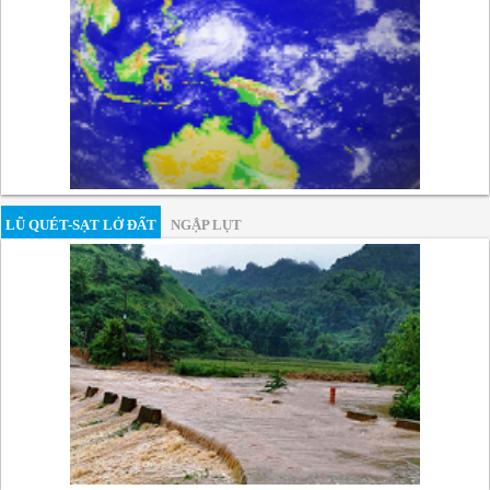
LŨ QUÉT-SẠT LỞ ĐẤT
NGẬP LỤT