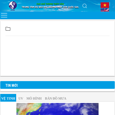
TIN MỚI
VỆ TINH
UV
MÔ HÌNH
BẢN ĐỒ MƯA