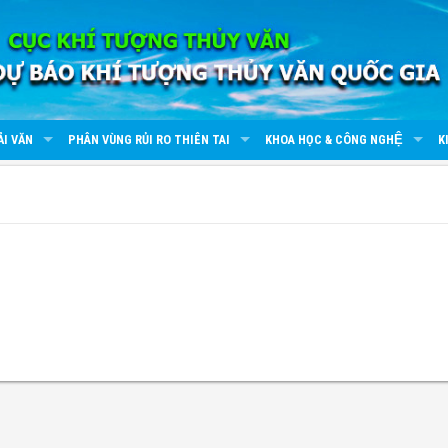
ẢI VĂN
PHÂN VÙNG RỦI RO THIÊN TAI
KHOA HỌC & CÔNG NGHỆ
K