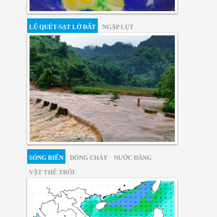
LŨ QUÉT-SẠT LỞ ĐẤT
NGẬP LỤT
SÓNG BIỂN
DÒNG CHẢY
NƯỚC DÂNG
VẬT THỂ TRÔI