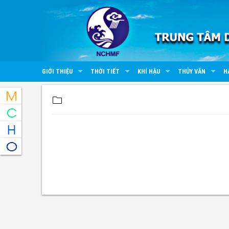
GIỚI THIỆU
THỜI TIẾT
KHÍ HẬU
THỦY VĂN
H