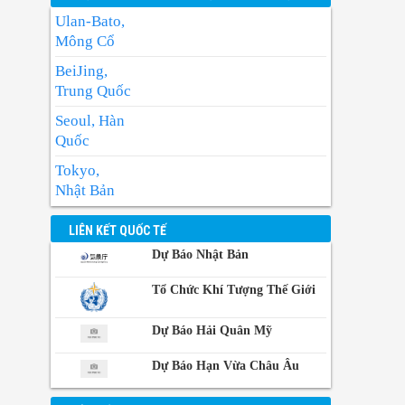
Ulan-Bato,
Mông Cổ
BeiJing,
Trung Quốc
Seoul, Hàn
Quốc
Tokyo,
Nhật Bản
BangKok,
LIÊN KẾT QUỐC TẾ
Thái Lan
Dự Báo Nhật Bản
Manila,
Philippin
Tổ Chức Khí Tượng Thế Giới
Phnom-
Dự Báo Hải Quân Mỹ
Penh,
Campuchia
Dự Báo Hạn Vừa Châu Âu