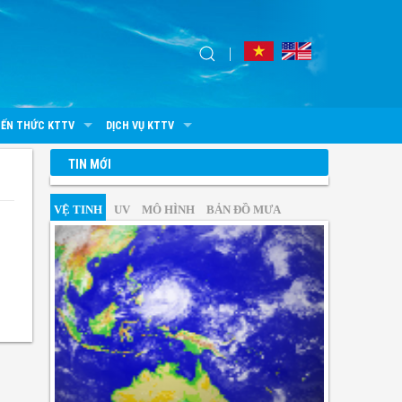
IẾN THỨC KTTV
DỊCH VỤ KTTV
TIN MỚI
VỆ TINH
UV
MÔ HÌNH
BẢN ĐỒ MƯA