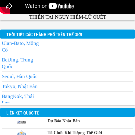
THIÊN TAI NGUY HIỂM-LŨ QUÉT
THỜI TIẾT CÁC THÀNH PHỐ TRÊN THẾ GIỚI
Ulan-Bato, Mông
Cổ
BeiJing, Trung
Quốc
Seoul, Hàn Quốc
Tokyo, Nhật Bản
BangKok, Thái
Lan
Manila, Philippin
LIÊN KẾT QUỐC TẾ
Dự Báo Nhật Bản
Phnom-Penh,
Campuchia
Tổ Chức Khí Tượng Thế Giới