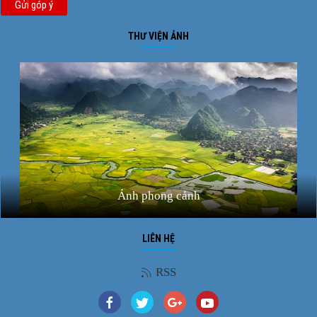
Gửi góp ý
THƯ VIỆN ẢNH
Ảnh phong cảnh
LIÊN HỆ
RSS