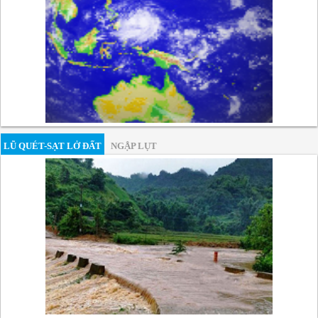
LŨ QUÉT-SẠT LỞ ĐẤT
NGẬP LỤT