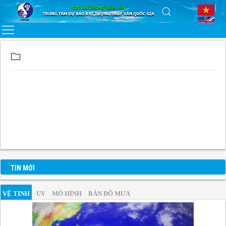
TIN MỚI
VỆ TINH
UV
MÔ HÌNH
BẢN ĐỒ MƯA