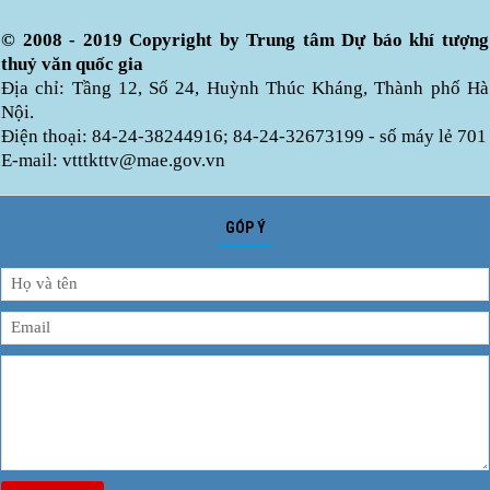
© 2008 - 2019 Copyright by Trung tâm Dự báo khí tượng
thuỷ văn quốc gia
Địa chỉ: Tầng 12, Số 24, Huỳnh Thúc Kháng, Thành phố Hà
Nội.
Điện thoại: 84-24-38244916; 84-24-32673199 - số máy lẻ 701
E-mail: vtttkttv@mae.gov.vn
GÓP Ý