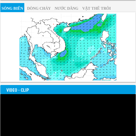
SÓNG BIỂN
DÒNG CHẢY
NƯỚC DÂNG
VẬT THỂ TRÔI
VIDEO - CLIP