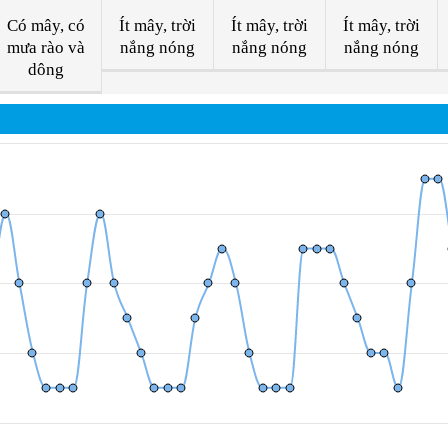
Có mây, có
Ít mây, trời
Ít mây, trời
Ít mây, trời
mưa rào và
nắng nóng
nắng nóng
nắng nóng
dông