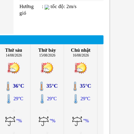
Hướng
:
tốc độ: 2m/s
gió
Thứ sáu
Thứ bảy
Chủ nhật
14/08/2026
15/08/2026
16/08/2026
36°C
35°C
35°C
29°C
29°C
29°C
°%
°%
°%