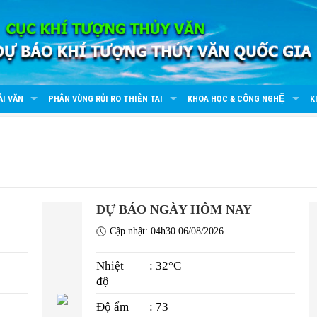
ẢI VĂN
PHÂN VÙNG RỦI RO THIÊN TAI
KHOA HỌC & CÔNG NGHỆ
K
DỰ BÁO NGÀY HÔM NAY
Cập nhật: 04h30 06/08/2026
Nhiệt
: 32°C
độ
Độ ẩm
: 73