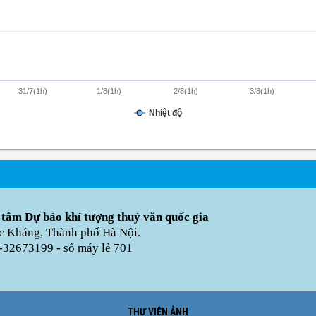
31/7(1h)
1/8(1h)
2/8(1h)
3/8(1h)
Nhiệt độ
 tâm Dự báo khí tượng thuỷ văn quốc gia
úc Kháng, Thành phố Hà Nội.
-32673199 - số máy lẻ 701
THƯ VIỆN ẢNH