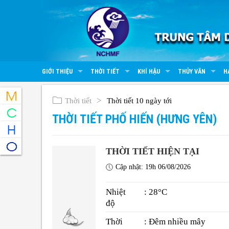
GIỚI THIỆU
THỜI TIẾT
KHÍ HẬU
THỦY VĂN
H
Thời tiết
Thời tiết 10 ngày tới
THỜI TIẾT PHỐ HIẾN (HƯNG YÊN)
THỜI TIẾT HIỆN TẠI
Cập nhật: 19h 06/08/2026
Nhiệt
: 28°C
độ
Thời
: Đêm nhiều mây