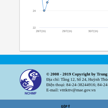
24
22
28/7(1h)
29/7(1h)
30/7(1h)
© 2008 - 2019 Copyright by Trung
Địa chỉ: Tầng 12, Số 24, Huỳnh Th
Điện thoại: 84-24-38244916; 84-24
E-mail: vtttkttv@mae.gov.vn
GÓP Ý