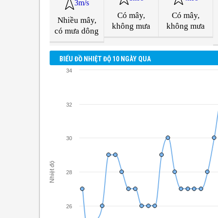
3m/s
Có mây,
Có mây,
Nhiều mây,
không mưa
không mưa
có mưa dông
BIỂU ĐỒ NHIỆT ĐỘ 10 NGÀY QUA
34
32
30
Nhiệt độ
28
26