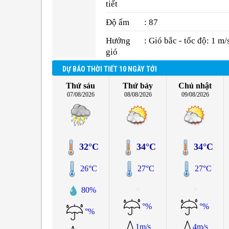
tiết
Độ ẩm
: 87
Hướng
: Gió bắc - tốc độ: 1 m/
gió
DỰ BÁO THỜI TIẾT 10 NGÀY TỚI
Thứ sáu
Thứ bảy
Chủ nhật
07/08/2026
08/08/2026
09/08/2026
32°C
34°C
34°C
26°C
27°C
27°C
80%
°%
°%
°%
1m/s
4m/s