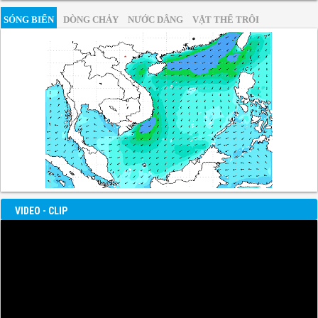
SÓNG BIỂN
DÒNG CHẢY
NƯỚC DÂNG
VẬT THỂ TRÔI
VIDEO - CLIP