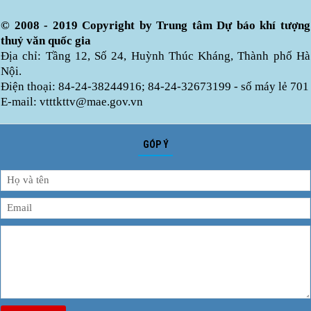
© 2008 - 2019 Copyright by Trung tâm Dự báo khí tượng
thuỷ văn quốc gia
Địa chỉ: Tầng 12, Số 24, Huỳnh Thúc Kháng, Thành phố Hà
Nội.
Điện thoại: 84-24-38244916; 84-24-32673199 - số máy lẻ 701
E-mail: vtttkttv@mae.gov.vn
GÓP Ý