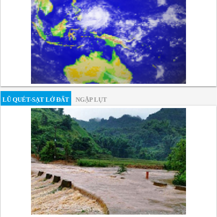
LŨ QUÉT-SẠT LỞ ĐẤT
NGẬP LỤT