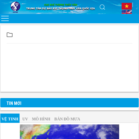
TIN MỚI
VỆ TINH
UV
MÔ HÌNH
BẢN ĐỒ MƯA