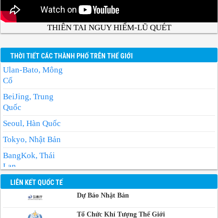
THIÊN TAI NGUY HIỂM-LŨ QUÉT
THỜI TIẾT CÁC THÀNH PHỐ TRÊN THẾ GIỚI
Ulan-Bato, Mông
Cổ
BeiJing, Trung
Quốc
Seoul, Hàn Quốc
Tokyo, Nhật Bản
BangKok, Thái
Lan
Manila, Philippin
LIÊN KẾT QUỐC TẾ
Dự Báo Nhật Bản
Phnom-Penh,
Campuchia
Tổ Chức Khí Tượng Thế Giới