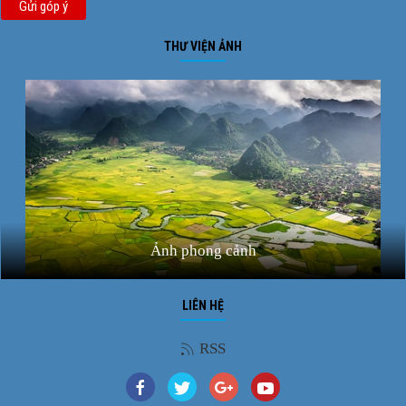
Gửi góp ý
THƯ VIỆN ẢNH
Ảnh phong cảnh
LIÊN HỆ
RSS