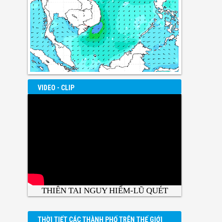
VIDEO - CLIP
THIÊN TAI NGUY HIỂM-LŨ QUÉT
THỜI TIẾT CÁC THÀNH PHỐ TRÊN THẾ GIỚI