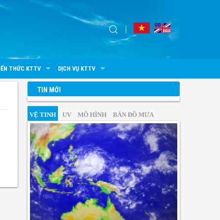
IẾN THỨC KTTV
DỊCH VỤ KTTV
TIN MỚI
VỆ TINH
UV
MÔ HÌNH
BẢN ĐỒ MƯA