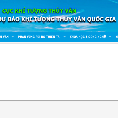
ẢI VĂN
PHÂN VÙNG RỦI RO THIÊN TAI
KHOA HỌC & CÔNG NGHỆ
K