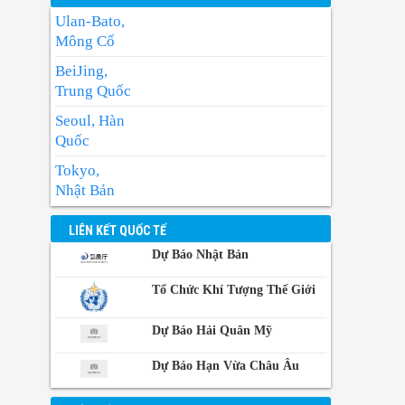
Ulan-Bato,
Mông Cổ
BeiJing,
Trung Quốc
Seoul, Hàn
Quốc
Tokyo,
Nhật Bản
BangKok,
LIÊN KẾT QUỐC TẾ
Thái Lan
Dự Báo Nhật Bản
Manila,
Philippin
Tổ Chức Khí Tượng Thế Giới
Phnom-
Dự Báo Hải Quân Mỹ
Penh,
Campuchia
Dự Báo Hạn Vừa Châu Âu