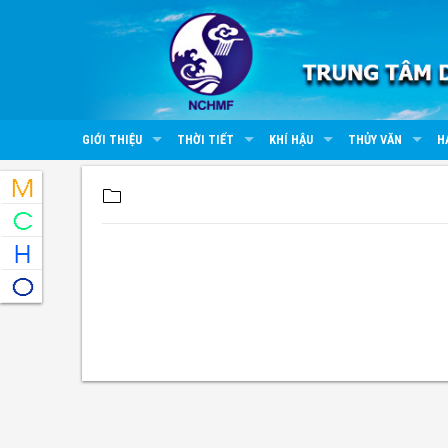
GIỚI THIỆU
THỜI TIẾT
KHÍ HẬU
THỦY VĂN
H