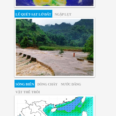
LŨ QUÉT-SẠT LỞ ĐẤT
NGẬP LỤT
SÓNG BIỂN
DÒNG CHẢY
NƯỚC DÂNG
VẬT THỂ TRÔI