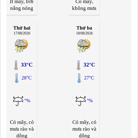
Ít mây, trời
Có mây,
nắng nóng
không mưa
Thứ hai
Thứ ba
17/08/2026
18/08/2026
33°C
32°C
28°C
27°C
°%
°%
Có mây, có
Có mây, có
mưa rào và
mưa rào và
dông
dông