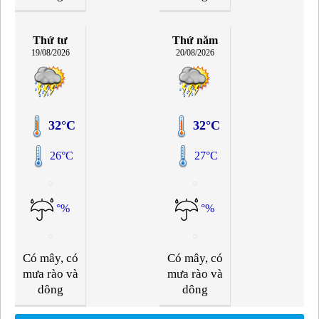
Thứ tư
Thứ năm
19/08/2026
20/08/2026
32°C
32°C
26°C
27°C
°%
°%
Có mây, có
Có mây, có
mưa rào và
mưa rào và
dông
dông