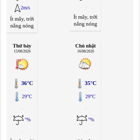
2m/s
Ít mây, trời
Ít mây, trời
nắng nóng
nắng nóng
Thứ bảy
Chủ nhật
15/08/2026
16/08/2026
36°C
35°C
29°C
29°C
°%
°%