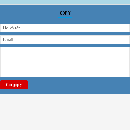
GÓP Ý
Gửi góp ý
THƯ VIỆN ẢNH