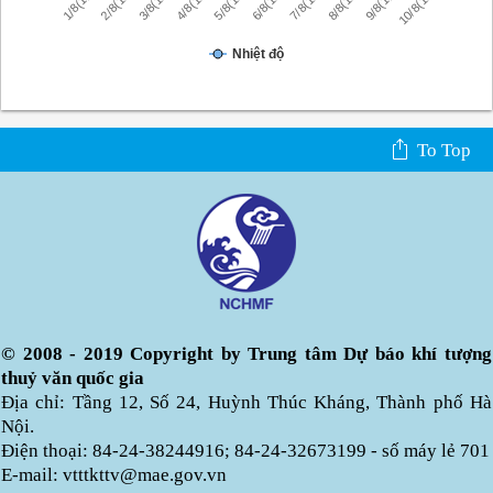
10/8(1h)
9/8(1h)
8/8(1h)
7/8(1h)
6/8(1h)
5/8(1h)
4/8(1h)
3/8(1h)
2/8(1h)
1/8(1h)
Nhiệt độ
To Top
© 2008 - 2019 Copyright by Trung tâm Dự báo khí tượng
thuỷ văn quốc gia
Địa chỉ: Tầng 12, Số 24, Huỳnh Thúc Kháng, Thành phố Hà
Nội.
Điện thoại: 84-24-38244916; 84-24-32673199 - số máy lẻ 701
E-mail: vtttkttv@mae.gov.vn