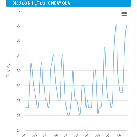
BIỂU ĐỒ NHIỆT ĐỘ 10 NGÀY QUA
40
38
36
34
Nhiệt độ
32
30
28
26
24