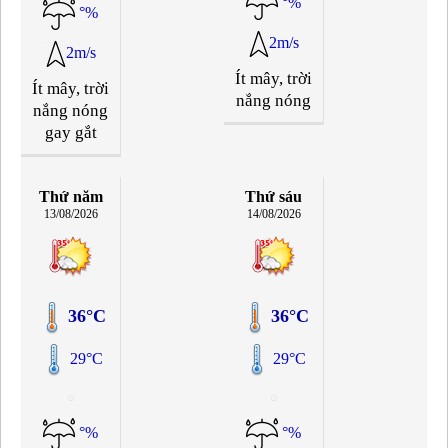
°%
°%
2m/s
2m/s
Ít mây, trời
Ít mây, trời
nắng nóng
nắng nóng
gay gắt
Thứ năm
Thứ sáu
13/08/2026
14/08/2026
36°C
36°C
29°C
29°C
°%
°%