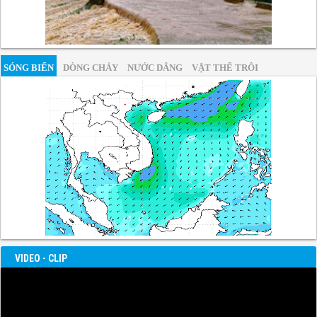
SÓNG BIỂN
DÒNG CHẢY
NƯỚC DÂNG
VẬT THỂ TRÔI
VIDEO - CLIP