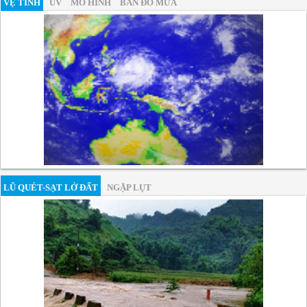
VỆ TINH
UV
MÔ HÌNH
BẢN ĐỒ MƯA
LŨ QUÉT-SẠT LỞ ĐẤT
NGẬP LỤT