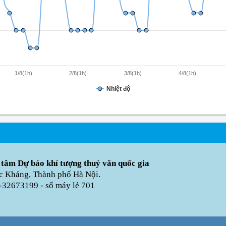
1/8(1h)
2/8(1h)
3/8(1h)
4/8(1h)
Nhiệt độ
 tâm Dự báo khí tượng thuỷ văn quốc gia
úc Kháng, Thành phố Hà Nội.
-32673199 - số máy lẻ 701