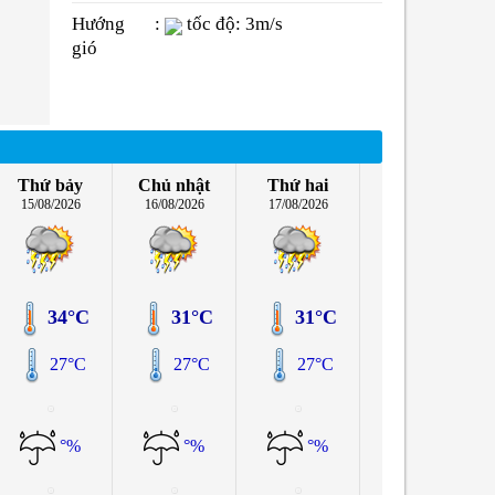
Hướng
:
tốc độ: 3m/s
gió
Thứ bảy
Chủ nhật
Thứ hai
15/08/2026
16/08/2026
17/08/2026
34°C
31°C
31°C
27°C
27°C
27°C
°%
°%
°%