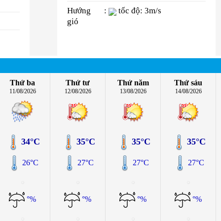
Hướng
:
tốc độ: 3m/s
gió
Thứ ba
Thứ tư
Thứ năm
Thứ sáu
11/08/2026
12/08/2026
13/08/2026
14/08/2026
34°C
35°C
35°C
35°C
26°C
27°C
27°C
27°C
°%
°%
°%
°%