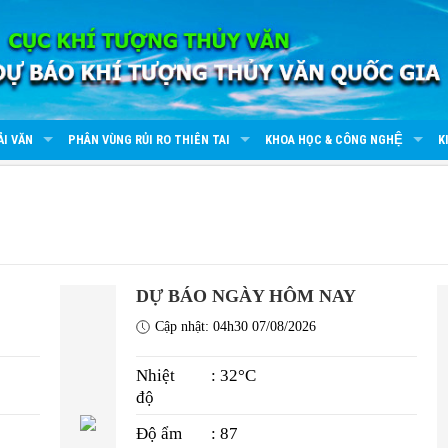
ẢI VĂN
PHÂN VÙNG RỦI RO THIÊN TAI
KHOA HỌC & CÔNG NGHỆ
K
DỰ BÁO NGÀY HÔM NAY
Cập nhật: 04h30 07/08/2026
Nhiệt
: 32°C
độ
Độ ẩm
: 87