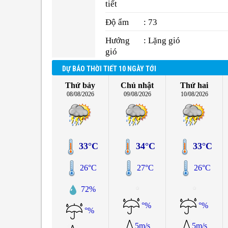
tiết
Độ ẩm
: 73
Hướng
: Lặng gió
gió
DỰ BÁO THỜI TIẾT 10 NGÀY TỚI
Thứ bảy
Chủ nhật
Thứ hai
08/08/2026
09/08/2026
10/08/2026
33°C
34°C
33°C
26°C
27°C
26°C
72%
°%
°%
°%
5m/s
5m/s