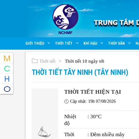
GIỚI THIỆU
THỜI TIẾT
KHÍ HẬU
THỦY VĂN
H
Thời tiết
Thời tiết 10 ngày tới
THỜI TIẾT TÂY NINH (TÂY NINH)
THỜI TIẾT HIỆN TẠI
Cập nhật: 19h 07/08/2026
Nhiệt
: 30°C
độ
Thời
: Đêm nhiều mây