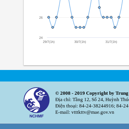
26
24
29/7(1h)
30/7(1h)
31/7(1h)
© 2008 - 2019 Copyright by Trung
Địa chỉ: Tầng 12, Số 24, Huỳnh Th
Điện thoại: 84-24-38244916; 84-24
E-mail: vtttkttv@mae.gov.vn