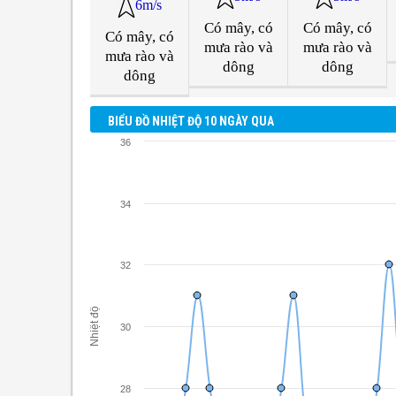
6m/s
Có mây, có
Có mây, có
Có mây, có
mưa rào và
mưa rào và
mưa rào và
dông
dông
dông
BIỂU ĐỒ NHIỆT ĐỘ 10 NGÀY QUA
36
34
32
Nhiệt độ
30
28