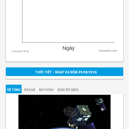
CanvasJS.com
THỜI TIẾT - NGÀY VÀ ĐÊM 09/08/2026
VỆ TINH
RADAR
MÔ HÌNH
BẢN ĐỒ MƯA