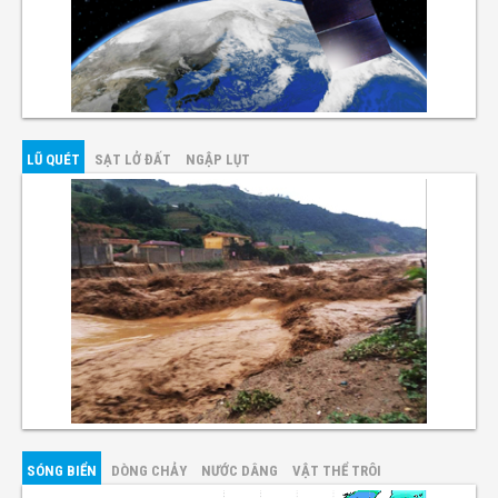
LŨ QUÉT
SẠT LỞ ĐẤT
NGẬP LỤT
SÓNG BIỂN
DÒNG CHẢY
NƯỚC DÂNG
VẬT THỂ TRÔI