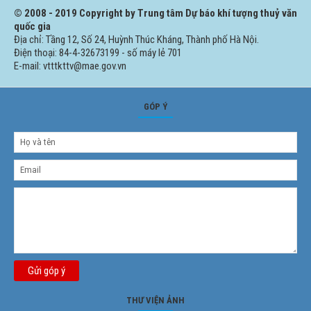
© 2008 - 2019 Copyright by Trung tâm Dự báo khí tượng thuỷ văn
quốc gia
Địa chỉ: Tầng 12, Số 24, Huỳnh Thúc Kháng, Thành phố Hà Nội.
Điện thoại: 84-4-32673199 - số máy lẻ 701
E-mail: vtttkttv@mae.gov.vn
GÓP Ý
Gửi góp ý
THƯ VIỆN ẢNH