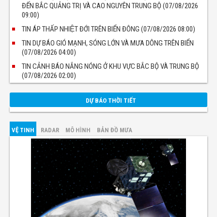
ĐẾN BẮC QUẢNG TRỊ VÀ CAO NGUYÊN TRUNG BỘ (07/08/2026
09:00)
TIN ÁP THẤP NHIỆT ĐỚI TRÊN BIỂN ĐÔNG (07/08/2026 08:00)
TIN DỰ BÁO GIÓ MẠNH, SÓNG LỚN VÀ MƯA DÔNG TRÊN BIỂN
(07/08/2026 04:00)
TIN CẢNH BÁO NẮNG NÓNG Ở KHU VỰC BẮC BỘ VÀ TRUNG BỘ
(07/08/2026 02:00)
DỰ BÁO THỜI TIẾT
VỆ TINH
RADAR
MÔ HÌNH
BẢN ĐỒ MƯA