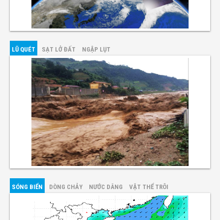
LŨ QUÉT
SẠT LỞ ĐẤT
NGẬP LỤT
SÓNG BIỂN
DÒNG CHẢY
NƯỚC DÂNG
VẬT THỂ TRÔI