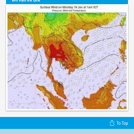
KHÍ HẬU ĐÃ QUA
To Top