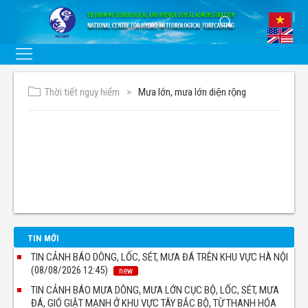
Thời tiết nguy hiểm
Mưa lớn, mưa lớn diện rộng
TIN MỚI
TIN CẢNH BÁO DÔNG, LỐC, SÉT, MƯA ĐÁ TRÊN KHU VỰC HÀ NỘI
(08/08/2026 12:45)
new
TIN CẢNH BÁO MƯA DÔNG, MƯA LỚN CỤC BỘ, LỐC, SÉT, MƯA
ĐÁ, GIÓ GIẬT MẠNH Ở KHU VỰC TÂY BẮC BỘ, TỪ THANH HÓA