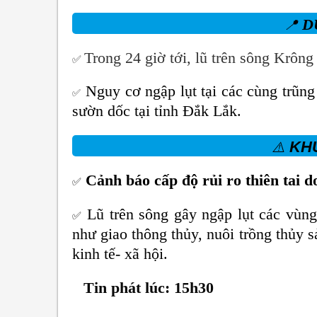
D
📍
Trong 24 giờ tới, lũ trên sông Krôn
✅
Nguy cơ ngập lụt tại các cùng trũng
✅
sườn dốc tại tỉnh Đắk Lắk.
KH
⚠️
Cảnh báo cấp độ rủi ro thiên tai d
✅
Lũ trên sông gây ngập lụt các vùng
✅
như giao thông thủy, nuôi trồng thủy s
kinh tế- xã hội.
Tin phát lúc: 15h30