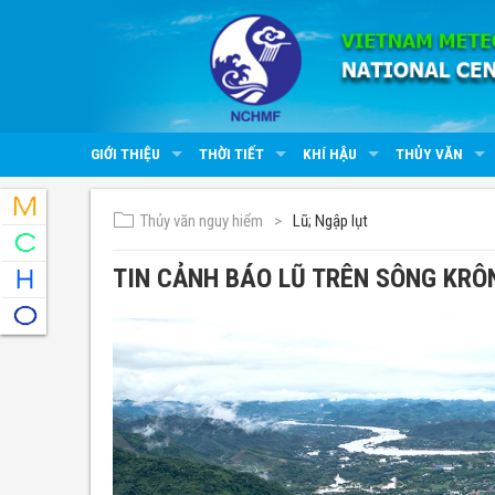
GIỚI THIỆU
THỜI TIẾT
KHÍ HẬU
THỦY VĂN
Thủy văn nguy hiểm
Lũ; Ngập lụt
TIN CẢNH BÁO LŨ TRÊN SÔNG KRÔ