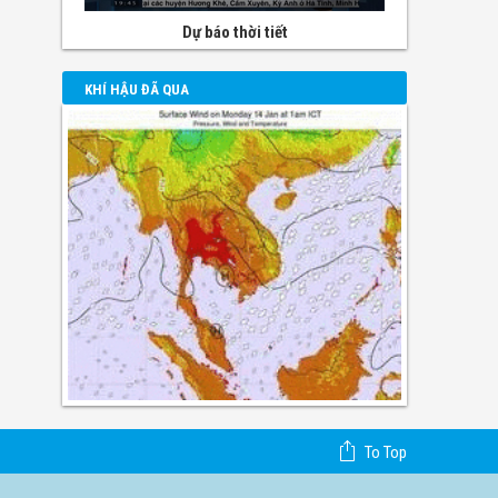
Dự báo thời tiết
KHÍ HẬU ĐÃ QUA
To Top