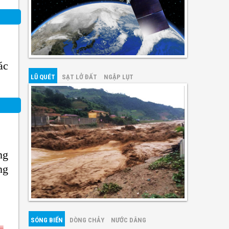
ác
LŨ QUÉT
SẠT LỞ ĐẤT
NGẬP LỤT
ng
ng
SÓNG BIỂN
DÒNG CHẢY
NƯỚC DÂNG