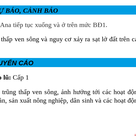
Ự BÁO, CẢNH BÁO
g Ana tiếp tục xuống và ở trên mức BĐ1
.
 thấp ven sông và nguy cơ xảy ra
sạt lở đất trên c
UYẾN CÁO
o lũ:
Cấp 1
 trũng thấp ven sông, ảnh hưởng tới các hoạt độ
ản, sản xuất nông nghiệp, dân sinh và các hoạt độ