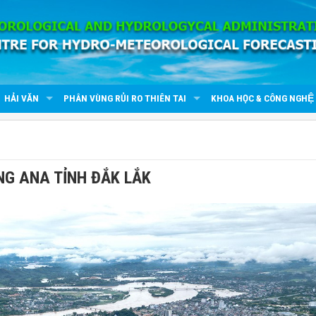
HẢI VĂN
PHÂN VÙNG RỦI RO THIÊN TAI
KHOA HỌC & CÔNG NGHỆ
NG ANA TỈNH ĐẮK LẮK