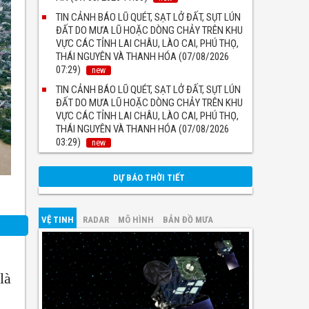
TIN CẢNH BÁO LŨ QUÉT, SẠT LỞ ĐẤT, SỤT LÚN
ĐẤT DO MƯA LŨ HOẶC DÒNG CHẢY TRÊN KHU
VỰC CÁC TỈNH LAI CHÂU, LÀO CAI, PHÚ THỌ,
THÁI NGUYÊN VÀ THANH HÓA (07/08/2026
07:29)
new
TIN CẢNH BÁO LŨ QUÉT, SẠT LỞ ĐẤT, SỤT LÚN
ĐẤT DO MƯA LŨ HOẶC DÒNG CHẢY TRÊN KHU
VỰC CÁC TỈNH LAI CHÂU, LÀO CAI, PHÚ THỌ,
THÁI NGUYÊN VÀ THANH HÓA (07/08/2026
03:29)
new
DỰ BÁO THỜI TIẾT
VỆ TINH
RADAR
MÔ HÌNH
BẢN ĐỒ MƯA
là