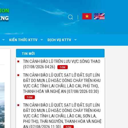
KIẾN THỨC KTTV
DỊCH VỤ KTTV
TIN MỚI
TIN CẢNH BÁO LŨ TRÊN LƯU VỰC SÔNG THAO
(07/08/2026 04:26)
new
TIN CẢNH BÁO LŨ QUÉT, SẠT LỞ ĐẤT, SỤT LÚN
ĐẤT DO MƯA LŨ HOẶC DÒNG CHẢY TRÊN KHU
VỰC CÁC TỈNH LAI CHÂU, LÀO CAI, PHÚ THỌ,
THANH HÓA VÀ NGHỆ AN (07/08/2026 03:30)
new
TIN CẢNH BÁO LŨ QUÉT, SẠT LỞ ĐẤT, SỤT LÚN
ĐẤT DO MƯA LŨ HOẶC DÒNG CHẢY TRÊN KHU
VỰC CÁC TỈNH LAI CHÂU, LÀO CAI, SƠN LA,
PHÚ THỌ, THÁI NGUYÊN, THANH HÓA VÀ NGHỆ
AN (07/08/2026 11:30)
new