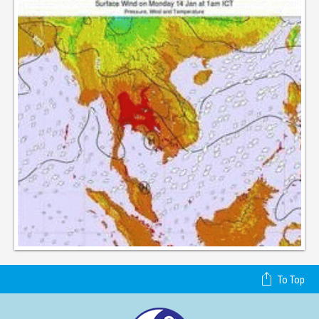
To Top