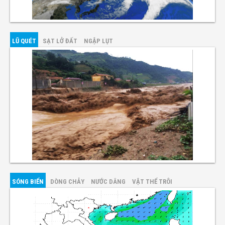
LŨ QUÉT
SẠT LỞ ĐẤT
NGẬP LỤT
SÓNG BIỂN
DÒNG CHẢY
NƯỚC DÂNG
VẬT THỂ TRÔI