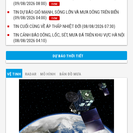
(09/08/2026 08:00)
new
TIN DỰ BÁO GIÓ MẠNH, SÓNG LỚN VÀ MƯA DÔNG TRÊN BIỂN
(09/08/2026 04:00)
new
TIN CUỐI CÙNG VỀ ÁP THẤP NHIỆT ĐỚI (08/08/2026 07:30)
TIN CẢNH BÁO DÔNG, LỐC, SÉT, MƯA ĐÁ TRÊN KHU VỰC HÀ NỘI
(08/08/2026 04:10)
DỰ BÁO THỜI TIẾT
VỆ TINH
RADAR
MÔ HÌNH
BẢN ĐỒ MƯA