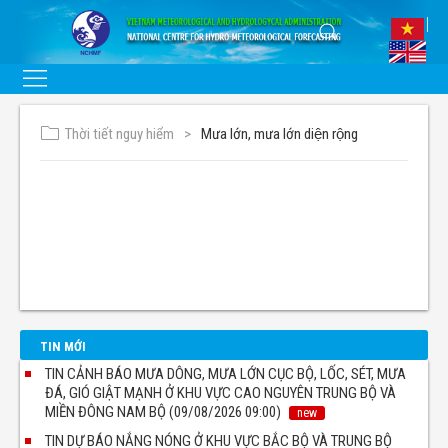
Thời tiết nguy hiểm
Mưa lớn, mưa lớn diện rộng
TIN MỚI
TIN CẢNH BÁO MƯA DÔNG, MƯA LỚN CỤC BỘ, LỐC, SÉT, MƯA
ĐÁ, GIÓ GIẬT MẠNH Ở KHU VỰC CAO NGUYÊN TRUNG BỘ VÀ
MIỀN ĐÔNG NAM BỘ (09/08/2026 09:00)
new
TIN DỰ BÁO NẮNG NÓNG Ở KHU VỰC BẮC BỘ VÀ TRUNG BỘ