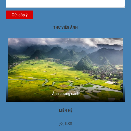
Gửi góp ý
THƯ VIỆN ẢNH
Ảnh phong cảnh
LIÊN HỆ
RSS