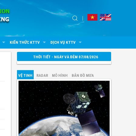
KIẾN THỨC KTTV
DỊCH VỤ KTTV
THỜI TIẾT - NGÀY VÀ ĐÊM 07/08/2026
VỆ TINH
RADAR
MÔ HÌNH
BẢN ĐỒ MƯA