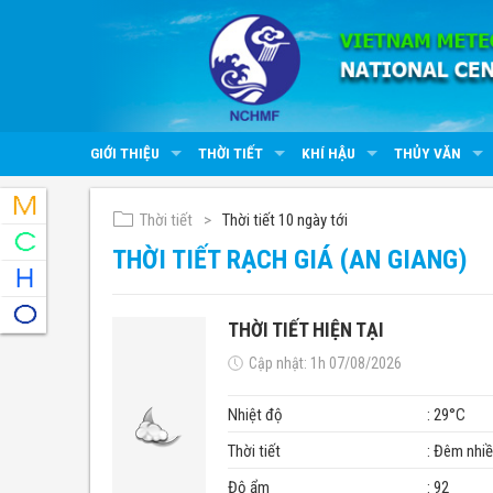
GIỚI THIỆU
THỜI TIẾT
KHÍ HẬU
THỦY VĂN
Thời tiết
Thời tiết 10 ngày tới
THỜI TIẾT RẠCH GIÁ (AN GIANG)
THỜI TIẾT HIỆN TẠI
Cập nhật: 1h 07/08/2026
Nhiệt độ
: 29°C
Thời tiết
: Đêm nhi
Độ ẩm
: 92