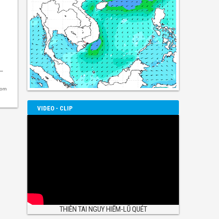
com
VIDEO - CLIP
THIÊN TAI NGUY HIỂM-LŨ QUÉT