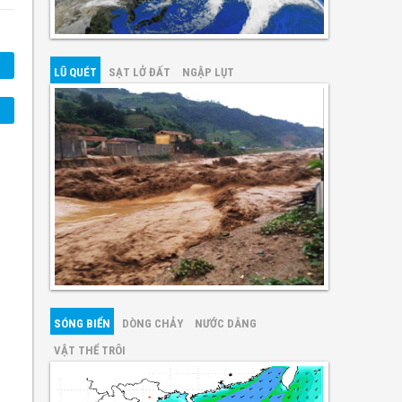
LŨ QUÉT
SẠT LỞ ĐẤT
NGẬP LỤT
SÓNG BIỂN
DÒNG CHẢY
NƯỚC DÂNG
VẬT THỂ TRÔI