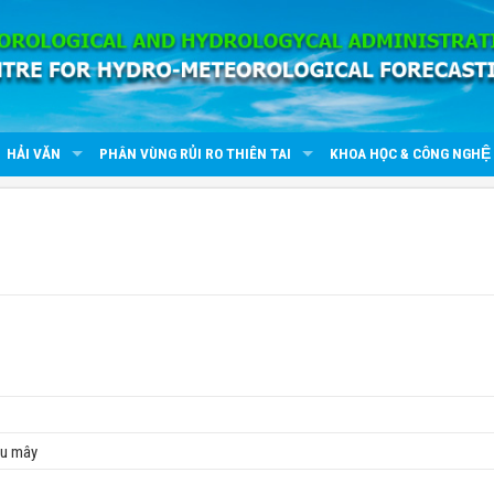
HẢI VĂN
PHÂN VÙNG RỦI RO THIÊN TAI
KHOA HỌC & CÔNG NGHỆ
ều mây