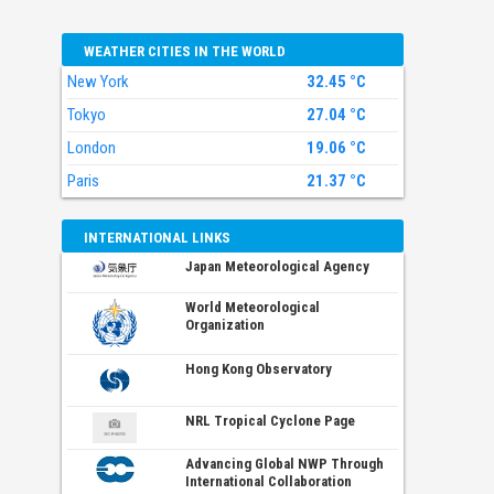
WEATHER CITIES IN THE WORLD
New York
32.45 °C
Tokyo
27.04 °C
London
19.06 °C
Paris
21.37 °C
INTERNATIONAL LINKS
Japan Meteorological Agency
World Meteorological
Organization
Hong Kong Observatory
NRL Tropical Cyclone Page
Advancing Global NWP Through
International Collaboration