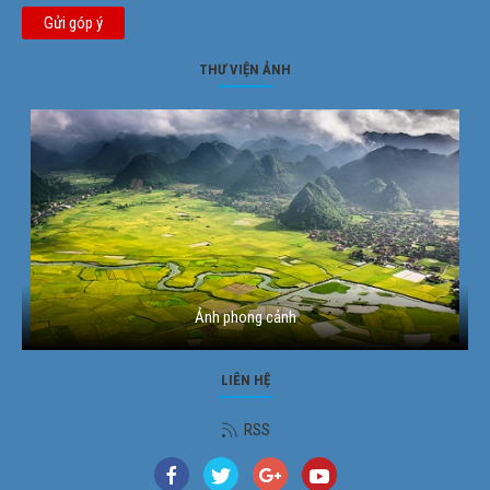
Gửi góp ý
THƯ VIỆN ẢNH
Ảnh phong cảnh
LIÊN HỆ
RSS