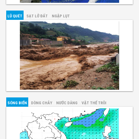
LŨ QUÉT
SẠT LỞ ĐẤT
NGẬP LỤT
SÓNG BIỂN
DÒNG CHẢY
NƯỚC DÂNG
VẬT THỂ TRÔI