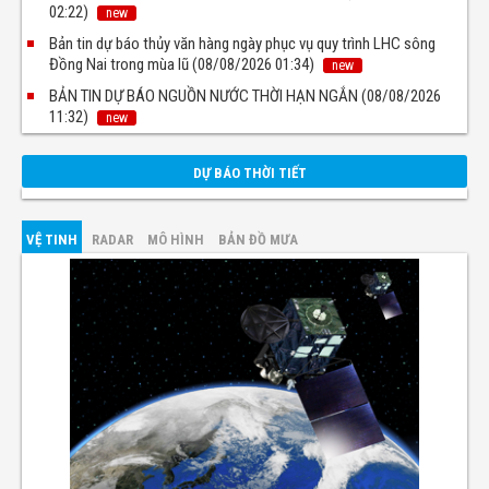
02:22)
new
Bản tin dự báo thủy văn hàng ngày phục vụ quy trình LHC sông
Đồng Nai trong mùa lũ (08/08/2026 01:34)
new
BẢN TIN DỰ BÁO NGUỒN NƯỚC THỜI HẠN NGẮN (08/08/2026
11:32)
new
DỰ BÁO THỜI TIẾT
VỆ TINH
RADAR
MÔ HÌNH
BẢN ĐỒ MƯA