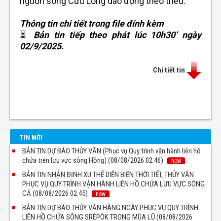
nguồn sông Cửu Long dao động theo triều.
Thông tin chi tiết trong file đính kèm
⏳
Bản tin tiếp theo phát lúc 10h30’ ngày
02/9/2025.
Chi tiết tin
TIN MỚI
BẢN TIN DỰ BÁO THỦY VĂN (Phục vụ Quy trình vận hành liên hồ
chứa trên lưu vực sông Hồng) (08/08/2026 02:46)
new
BẢN TIN NHẬN ĐỊNH XU THẾ DIỄN BIẾN THỜI TIẾT, THỦY VĂN
PHỤC VỤ QUY TRÌNH VẬN HÀNH LIÊN HỒ CHỨA LƯU VỰC SÔNG
CẢ (08/08/2026 02:45)
new
BẢN TIN DỰ BÁO THỦY VĂN HÀNG NGÀY PHỤC VỤ QUY TRÌNH
LIÊN HỒ CHỨA SÔNG SRÊPÔK TRONG MÙA LŨ (08/08/2026