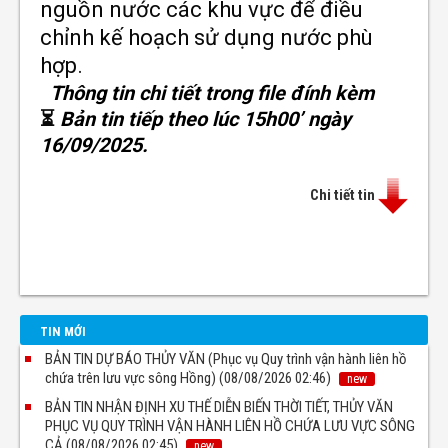
nguồn nước các khu vực để điều
chỉnh kế hoạch sử dụng nước phù
hợp.
Thông tin chi tiết trong file đính kèm
⏳
Bản tin tiếp theo lúc 15h00’ ngày
16/09/2025.
Chi tiết tin
TIN MỚI
BẢN TIN DỰ BÁO THỦY VĂN (Phục vụ Quy trình vận hành liên hồ
chứa trên lưu vực sông Hồng) (08/08/2026 02:46)
new
BẢN TIN NHẬN ĐỊNH XU THẾ DIỄN BIẾN THỜI TIẾT, THỦY VĂN
PHỤC VỤ QUY TRÌNH VẬN HÀNH LIÊN HỒ CHỨA LƯU VỰC SÔNG
CẢ (08/08/2026 02:45)
new