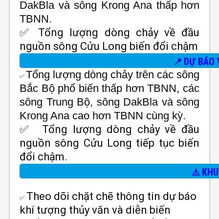
DakBla và sông Krong Ana
thấp hơn
TBNN.
✅
Tổng lượng dòng chảy về đầu
nguồn sông Cửu Long biến đổi chậm
DỰ BÁO 
📍
Tổng lượng dòng chảy trên các sông
✅
Bắc Bộ
phổ biến thấp hơn TBNN, các
sông Trung Bộ, sông DakBla và sông
Krong Ana
cao hơn TBNN cùng kỳ.
✅
Tổng lượng dòng chảy về đầu
nguồn sông Cửu Long tiếp tục biến
đổi chậm.
KHU
⚠️
Theo dõi chặt chẽ thông tin dự báo
✅
khí tượng thủy văn và diễn biến