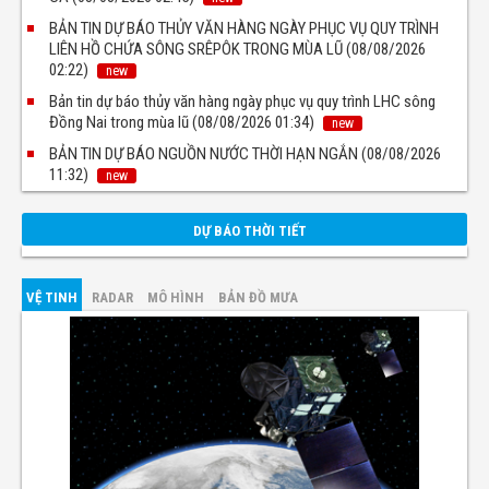
BẢN TIN DỰ BÁO THỦY VĂN HÀNG NGÀY PHỤC VỤ QUY TRÌNH
LIÊN HỒ CHỨA SÔNG SRÊPÔK TRONG MÙA LŨ (08/08/2026
02:22)
new
Bản tin dự báo thủy văn hàng ngày phục vụ quy trình LHC sông
Đồng Nai trong mùa lũ (08/08/2026 01:34)
new
BẢN TIN DỰ BÁO NGUỒN NƯỚC THỜI HẠN NGẮN (08/08/2026
11:32)
new
DỰ BÁO THỜI TIẾT
VỆ TINH
RADAR
MÔ HÌNH
BẢN ĐỒ MƯA