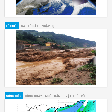
LŨ QUÉT
SẠT LỞ ĐẤT
NGẬP LỤT
SÓNG BIỂN
DÒNG CHẢY
NƯỚC DÂNG
VẬT THỂ TRÔI