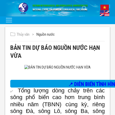
Thủy văn
Nguồn nước
BẢN TIN DỰ BÁO NGUỒN NƯỚC HẠN
VỪA
DIỄN BIẾN TÌNH H
📍
Tổng lượng dòng chảy trên các
✅
sông phổ biến cao hơn
trung bình
nhiều năm (
TBNN) cùng kỳ, riêng
sông Đà, sông Lô, sông Ba, sông