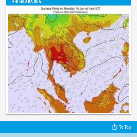
KHÍ HẬU ĐÃ QUA
To Top