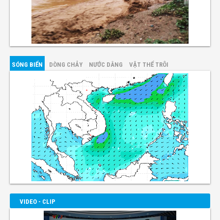
SÓNG BIỂN
DÒNG CHẢY
NƯỚC DÂNG
VẬT THỂ TRÔI
VIDEO - CLIP