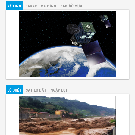
VỆ TINH
RADAR
MÔ HÌNH
BẢN ĐỒ MƯA
LŨ QUÉT
SẠT LỞ ĐẤT
NGẬP LỤT