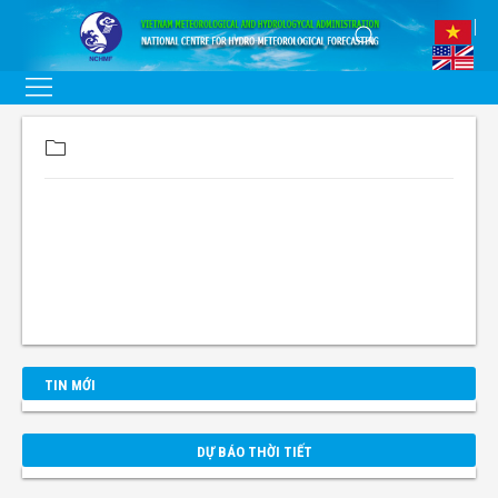
TIN MỚI
DỰ BÁO THỜI TIẾT