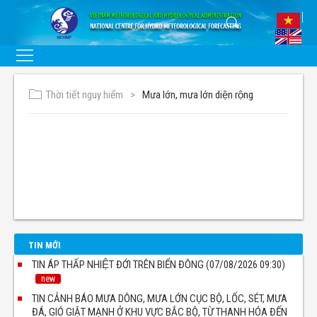
Thời tiết nguy hiểm
Mưa lớn, mưa lớn diện rộng
TIN MỚI
TIN ÁP THẤP NHIỆT ĐỚI TRÊN BIỂN ĐÔNG (07/08/2026 09:30)
new
TIN CẢNH BÁO MƯA DÔNG, MƯA LỚN CỤC BỘ, LỐC, SÉT, MƯA
ĐÁ, GIÓ GIẬT MẠNH Ở KHU VỰC BẮC BỘ, TỪ THANH HÓA ĐẾN