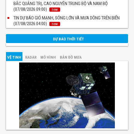
BẮC QUẢNG TRỊ, CAO NGUYÊN TRUNG BỘ VÀ NAM BỘ
(07/08/2026 09:00)
new
TIN DỰ BÁO GIÓ MẠNH, SÓNG LỚN VÀ MƯA DÔNG TRÊN BIỂN
(07/08/2026 04:00)
new
DỰ BÁO THỜI TIẾT
VỆ TINH
RADAR
MÔ HÌNH
BẢN ĐỒ MƯA