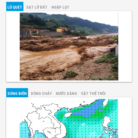
LŨ QUÉT
SẠT LỞ ĐẤT
NGẬP LỤT
SÓNG BIỂN
DÒNG CHẢY
NƯỚC DÂNG
VẬT THỂ TRÔI