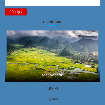
Gửi góp ý
THƯ VIỆN ẢNH
Ảnh phong cảnh
LIÊN HỆ
RSS