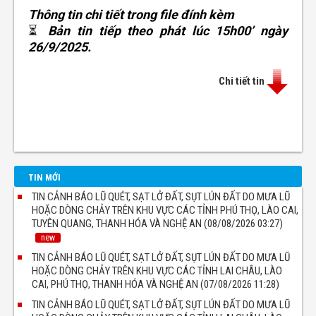
Thông tin chi tiết trong file đính kèm
⏳
Bản tin tiếp theo phát lúc 15h00’ ngày
26/9/2025.
Chi tiết tin
TIN MỚI
TIN CẢNH BÁO LŨ QUÉT, SẠT LỞ ĐẤT, SỤT LÚN ĐẤT DO MƯA LŨ
HOẶC DÒNG CHẢY TRÊN KHU VỰC CÁC TỈNH PHÚ THỌ, LÀO CAI,
TUYÊN QUANG, THANH HÓA VÀ NGHỆ AN (08/08/2026 03:27)
new
TIN CẢNH BÁO LŨ QUÉT, SẠT LỞ ĐẤT, SỤT LÚN ĐẤT DO MƯA LŨ
HOẶC DÒNG CHẢY TRÊN KHU VỰC CÁC TỈNH LAI CHÂU, LÀO
CAI, PHÚ THỌ, THANH HÓA VÀ NGHỆ AN (07/08/2026 11:28)
TIN CẢNH BÁO LŨ QUÉT, SẠT LỞ ĐẤT, SỤT LÚN ĐẤT DO MƯA LŨ