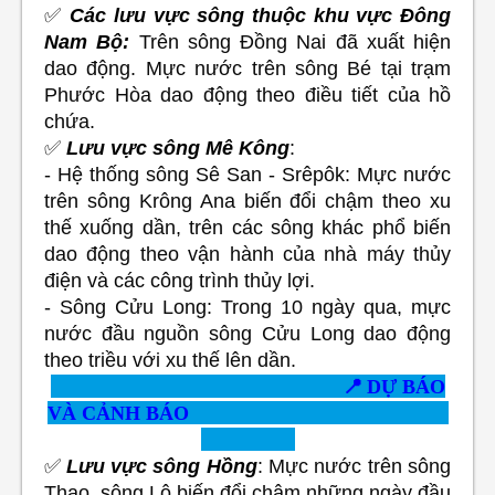
✅
Các lưu vực sông thuộc khu vực Đông
Nam Bộ:
Trên sông Đồng Nai đã xuất hiện
dao động. Mực nước trên sông Bé tại trạm
Phước Hòa dao động theo điều tiết của hồ
chứa.
✅
Lưu vực sông Mê Kông
:
- Hệ thống sông Sê San - Srêpôk: Mực nước
trên sông Krông Ana biến đổi chậm theo xu
thế xuống dần, trên các sông khác phổ biến
dao động theo vận hành của nhà máy thủy
điện và các công trình thủy lợi.
- Sông Cửu Long: Trong 10 ngày qua, mực
nước đầu nguồn sông Cửu Long dao động
theo triều với xu thế lên dần.
📍
DỰ BÁO
VÀ CẢNH BÁO
✅
Lưu vực sông Hồng
: Mực nước trên sông
Thao, sông Lô biến đổi chậm những ngày đầu