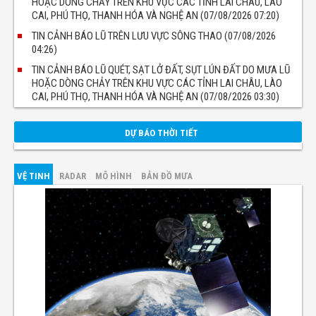
HOẶC DÒNG CHẢY TRÊN KHU VỰC CÁC TỈNH LAI CHÂU, LÀO
CAI, PHÚ THỌ, THANH HÓA VÀ NGHỆ AN (07/08/2026 07:20)
TIN CẢNH BÁO LŨ TRÊN LƯU VỰC SÔNG THAO (07/08/2026
04:26)
TIN CẢNH BÁO LŨ QUÉT, SẠT LỞ ĐẤT, SỤT LÚN ĐẤT DO MƯA LŨ
HOẶC DÒNG CHẢY TRÊN KHU VỰC CÁC TỈNH LAI CHÂU, LÀO
CAI, PHÚ THỌ, THANH HÓA VÀ NGHỆ AN (07/08/2026 03:30)
DỰ BÁO THỜI TIẾT
VỆ TINH
RADAR
MÔ HÌNH
BẢN ĐỒ MƯA