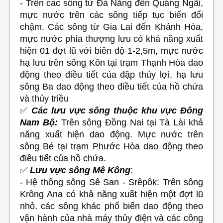
- Trên các sông từ Đà Nẵng đến Quảng Ngãi,
mực nước trên các sông tiếp tục biến đổi
chậm. Các sông từ Gia Lai đến Khánh Hòa,
mực nước phía thượng lưu có khả năng xuất
hiện 01 đợt lũ với biên độ 1-2,5m, mực nước
hạ lưu trên sông Kôn tại trạm Thạnh Hòa dao
động theo điều tiết của đập thủy lợi, hạ lưu
sông Ba dao động theo điều tiết của hồ chứa
và thủy triều
✅
Các lưu vực sông thuộc khu vực
Đông
Nam Bộ
:
Trên sông Đồng Nai tại Tà Lài khả
năng xuất hiện dao động. Mực nước trên
sông Bé tại trạm Phước Hòa dao động theo
điều tiết của hồ chứa.
✅
Lưu vực sông Mê Kông
:
- Hệ thống sông Sê San - Srêpôk: Trên sông
Krông Ana có khả năng xuất hiện một đợt lũ
nhỏ, các sông khác phổ biến dao động theo
vận hành của nhà máy thủy điện và các công