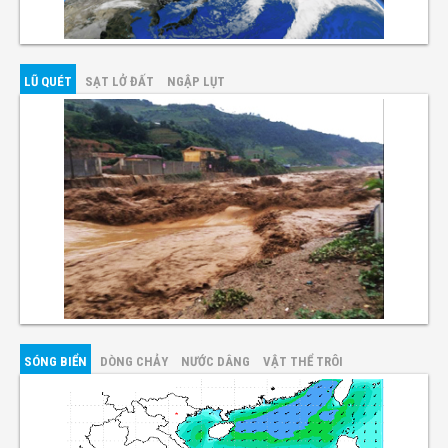
LŨ QUÉT
SẠT LỞ ĐẤT
NGẬP LỤT
SÓNG BIỂN
DÒNG CHẢY
NƯỚC DÂNG
VẬT THỂ TRÔI