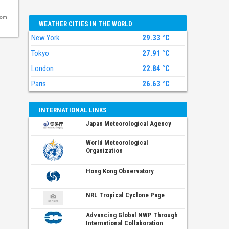
com
WEATHER CITIES IN THE WORLD
New York
29.33 °C
Tokyo
27.91 °C
London
22.84 °C
Paris
26.63 °C
INTERNATIONAL LINKS
Japan Meteorological Agency
World Meteorological
Organization
Hong Kong Observatory
NRL Tropical Cyclone Page
Advancing Global NWP Through
International Collaboration