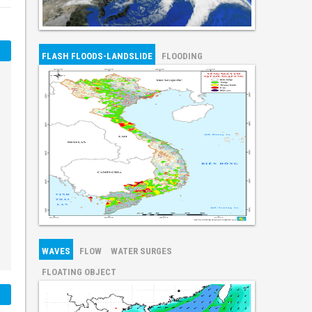
FLASH FLOODS-LANDSLIDE
FLOODING
WAVES
FLOW
WATER SURGES
FLOATING OBJECT