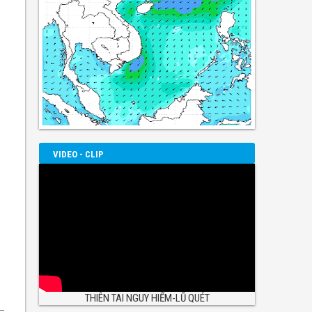
VIDEO - CLIP
THIÊN TAI NGUY HIỂM-LŨ QUÉT