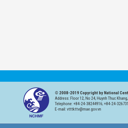
© 2008-2019 Copyright by National Cent
Address: Floor 12, No 24, Huynh Thuc Khang,
Telephone: +84-24-38244916; +84-24-326731
E-mail: vtttkttv@mae.gov.vn