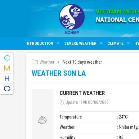
INTRODUCTION
SEVERE WEATHER
CLIMATE
H
Weather
Next 10 days weather
WEATHER SON LA
CURRENT WEATHER
Update : 19h 06/08/2026
Temperature
: 24°C
Weather
: Nhiều mây
Humidity
: 95