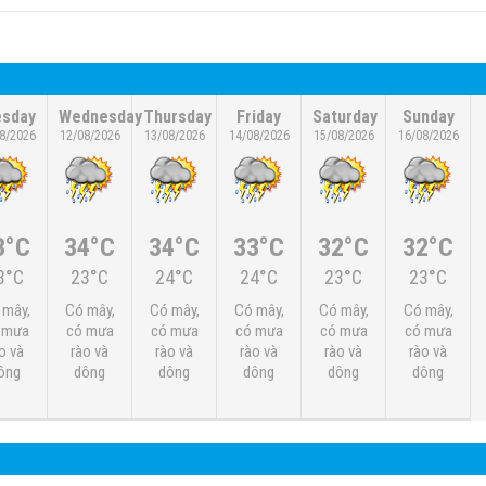
esday
Wednesday
Thursday
Friday
Saturday
Sunday
8/2026
12/08/2026
13/08/2026
14/08/2026
15/08/2026
16/08/2026
3°C
34°C
34°C
33°C
32°C
32°C
3°C
23°C
24°C
24°C
23°C
23°C
 mây,
Có mây,
Có mây,
Có mây,
Có mây,
Có mây,
 mưa
có mưa
có mưa
có mưa
có mưa
có mưa
o và
rào và
rào và
rào và
rào và
rào và
ông
dông
dông
dông
dông
dông