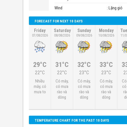
Wind
: Lặng gió
FORECAST FOR NEXT 10 DAYS
Friday
Saturday
Sunday
Monday
Tu
07/08/2026
08/08/2026
09/08/2026
10/08/2026
11/0
29°C
31°C
32°C
33°C
3
22°C
22°C
23°C
23°C
2
Nhiều
Có mây,
Có mây,
Có mây,
Có
mây, có
có mưa
có mưa
có mưa
có
mưa to
rào và
rào và
rào và
rà
dông
dông
dông
d
TEMPERATURE CHART FOR THE PAST 10 DAYS