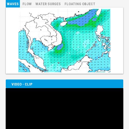
WAVES
FLOW
WATER SURGES
FLOATING OBJECT
VIDEO - CLIP