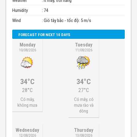
Weather
: Ít mây, trời nắng
Humidity
: 74
Wind
: Gió tây bắc - tốc độ: 5 m/s
FORECAST FOR NEXT 10 DAYS
Monday
Tuesday
10/08/2026
11/08/2026
34°C
34°C
28°C
27°C
Có mây,
Có mây, có
không mưa
mưa rào và
dông
Wednesday
Thursday
12/08/2026
13/08/2026