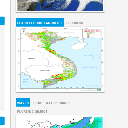
FLASH FLOODS-LANDSLIDE
FLOODING
WAVES
FLOW
WATER SURGES
FLOATING OBJECT