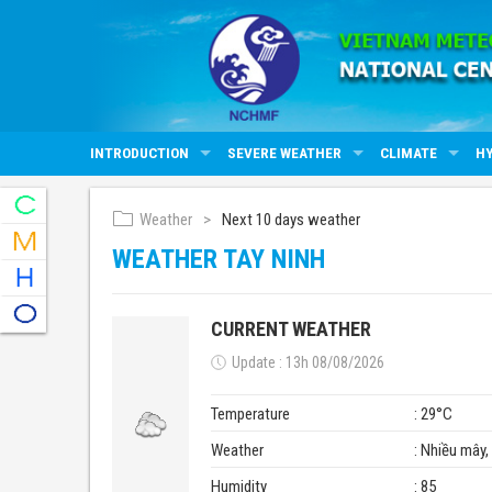
INTRODUCTION
SEVERE WEATHER
CLIMATE
H
Weather
Next 10 days weather
WEATHER TAY NINH
CURRENT WEATHER
Update : 13h 08/08/2026
Temperature
: 29°C
Weather
: Nhiều mây
Humidity
: 85