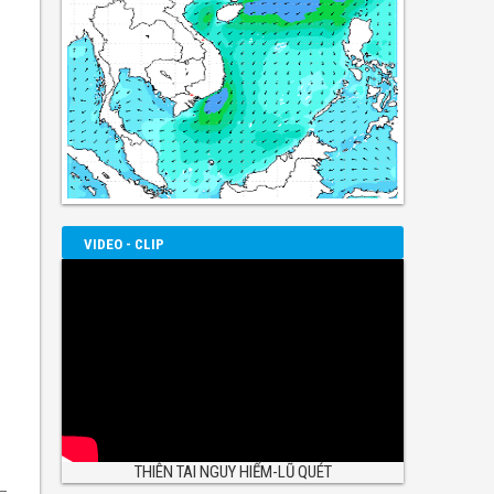
VIDEO - CLIP
THIÊN TAI NGUY HIỂM-LŨ QUÉT