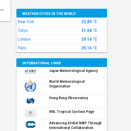
com
WEATHER CITIES IN THE WORLD
New York
22.89 °C
Tokyo
31.68 °C
London
20.16 °C
Paris
20.16 °C
INTERNATIONAL LINKS
Japan Meteorological Agency
World Meteorological
Organization
Hong Kong Observatory
NRL Tropical Cyclone Page
Advancing Global NWP Through
International Collaboration