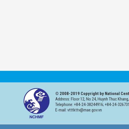
© 2008-2019 Copyright by National Cent
Address: Floor 12, No 24, Huynh Thuc Khang,
Telephone: +84-24-38244916; +84-24-326731
E-mail: vtttkttv@mae.gov.vn