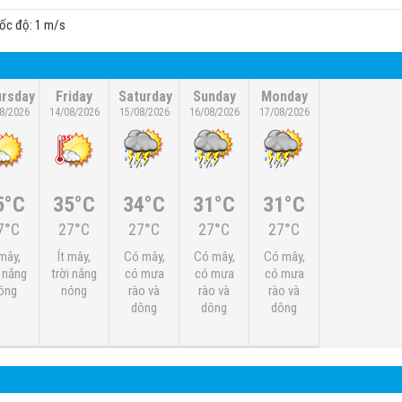
tốc độ: 1 m/s
rsday
Friday
Saturday
Sunday
Monday
8/2026
14/08/2026
15/08/2026
16/08/2026
17/08/2026
5°C
35°C
34°C
31°C
31°C
7°C
27°C
27°C
27°C
27°C
 mây,
Ít mây,
Có mây,
Có mây,
Có mây,
i nắng
trời nắng
có mưa
có mưa
có mưa
óng
nóng
rào và
rào và
rào và
dông
dông
dông