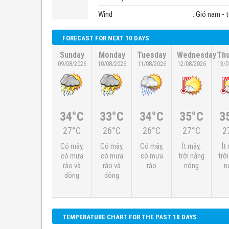
Wind
: Gió nam - 
FORECAST FOR NEXT 10 DAYS
Sunday
Monday
Tuesday
Wednesday
Thu
09/08/2026
10/08/2026
11/08/2026
12/08/2026
13/0
34°C
33°C
34°C
35°C
3
27°C
26°C
26°C
27°C
2
Có mây,
Có mây,
Có mây,
Ít mây,
Ít
có mưa
có mưa
có mưa
trời nắng
trờ
rào và
rào và
rào
nóng
n
dông
dông
TEMPERATURE CHART FOR THE PAST 10 DAYS