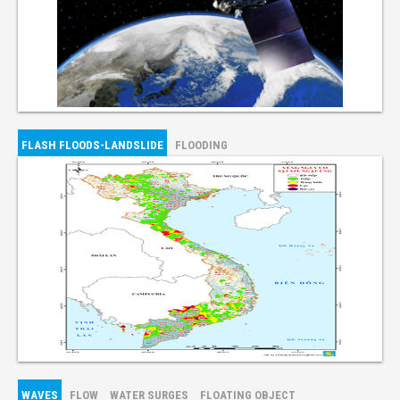
FLASH FLOODS-LANDSLIDE
FLOODING
WAVES
FLOW
WATER SURGES
FLOATING OBJECT