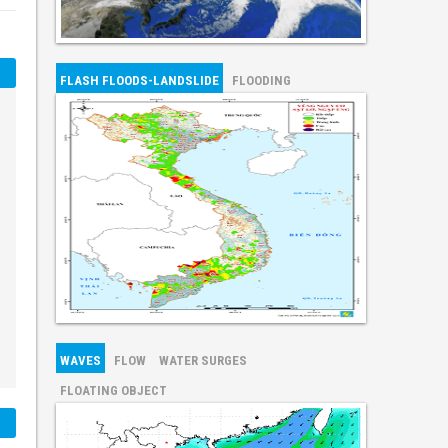
FLASH FLOODS-LANDSLIDE
FLOODING
WAVES
FLOW
WATER SURGES
FLOATING OBJECT