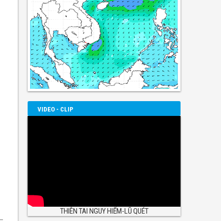
VIDEO - CLIP
THIÊN TAI NGUY HIỂM-LŨ QUÉT