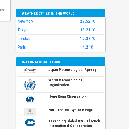
com
WEATHER CITIES IN THE WORLD
New York
28.52 °C
Tokyo
33.21 °C
London
12.37 °C
Paris
14.2 °C
INTERNATIONAL LINKS
Japan Meteorological Agency
World Meteorological
Organization
Hong Kong Observatory
NRL Tropical Cyclone Page
Advancing Global NWP Through
International Collaboration