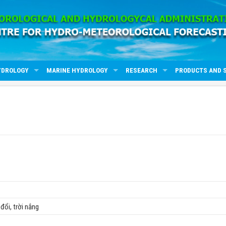
YDROLOGY
MARINE HYDROLOGY
RESEARCH
PRODUCTS AND 
 đổi, trời nắng