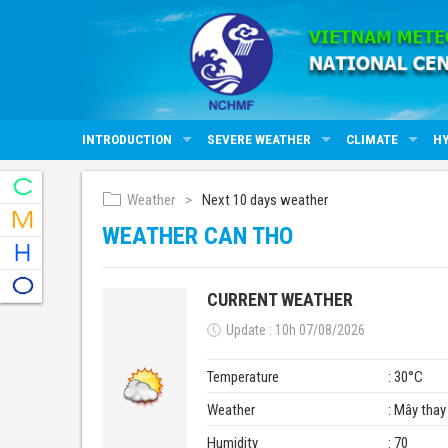
INTRODUCTION
SEVERE WEATHER
CLIMATE
H
Weather
Next 10 days weather
WEATHER CAN THO
CURRENT WEATHER
Update : 10h 07/08/2026
Temperature
: 30°C
Weather
: Mây thay
Humidity
: 70