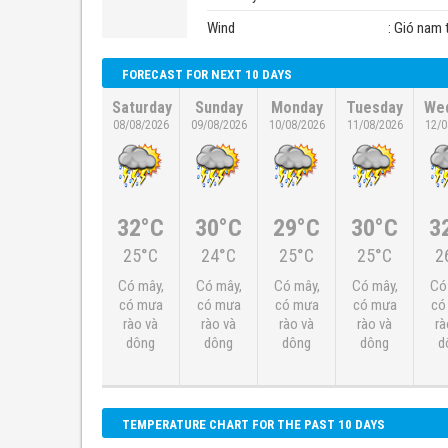
Wind
: Gió nam 
FORECAST FOR NEXT 10 DAYS
Saturday
Sunday
Monday
Tuesday
We
08/08/2026
09/08/2026
10/08/2026
11/08/2026
12/0
32°C
30°C
29°C
30°C
3
25°C
24°C
25°C
25°C
2
Có mây,
Có mây,
Có mây,
Có mây,
Có
có mưa
có mưa
có mưa
có mưa
có
rào và
rào và
rào và
rào và
rà
dông
dông
dông
dông
d
TEMPERATURE CHART FOR THE PAST 10 DAYS