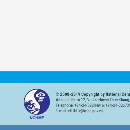
© 2008-2019 Copyright by National Cent
Address: Floor 12, No 24, Huynh Thuc Khang,
Telephone: +84-24-38244916; +84-24-326731
E-mail: vtttkttv@mae.gov.vn