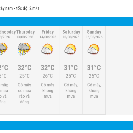
tây nam - tốc độ: 2 m/s
dnesday
Thursday
Friday
Saturday
Sunday
8/2026
13/08/2026
14/08/2026
15/08/2026
16/08/2026
2°C
32°C
32°C
31°C
31°C
6°C
25°C
26°C
25°C
25°C
 mây,
Có mây,
Có mây,
Có mây,
Có mây,
 mưa
có mưa
không
không
không
o và
rào và
mưa
mưa
mưa
ông
dông