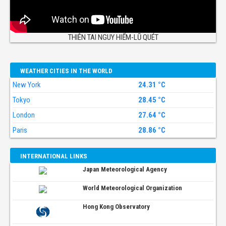
THIÊN TAI NGUY HIỂM-LŨ QUÉT
WEATHER CITIES IN THE WORLD
New York
24.31 °C
Tokyo
28.45 °C
London
27.64 °C
Paris
28.86 °C
INTERNATIONAL LINKS
Japan Meteorological Agency
World Meteorological Organization
Hong Kong Observatory