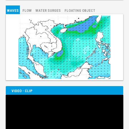
WAVES
FLOW
WATER SURGES
FLOATING OBJECT
VIDEO - CLIP