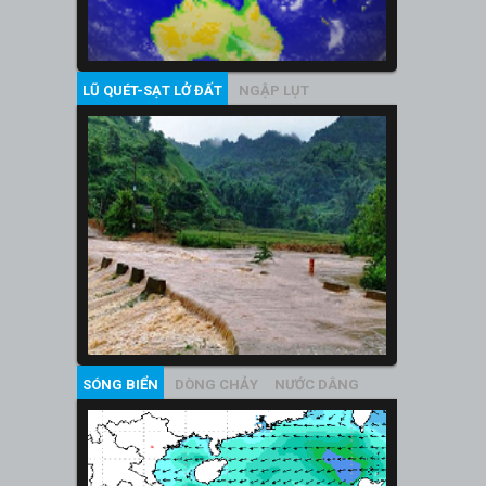
LŨ QUÉT-SẠT LỞ ĐẤT
NGẬP LỤT
SÓNG BIỂN
DÒNG CHẢY
NƯỚC DÂNG