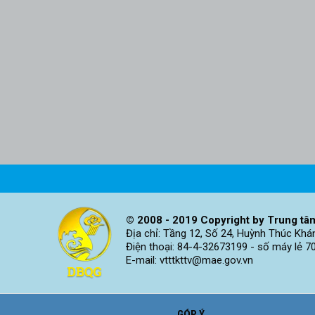
© 2008 - 2019 Copyright by Trung tâm
Địa chỉ: Tầng 12, Số 24, Huỳnh Thúc Khá
Điện thoại: 84-4-32673199 - số máy lẻ 7
E-mail: vtttkttv@mae.gov.vn
GÓP Ý