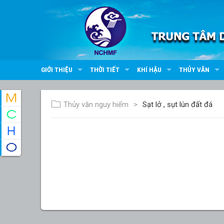
GIỚI THIỆU
THỜI TIẾT
KHÍ HẬU
THỦY VĂN
Thủy văn nguy hiểm
Sạt lở , sụt lún đất đá