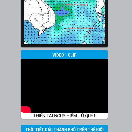
VIDEO - CLIP
THIÊN TAI NGUY HIỂM-LŨ QUÉT
THỜI TIẾT CÁC THÀNH PHỐ TRÊN THẾ GIỚI