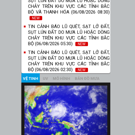
SỤT LÚN ĐẤT DO MƯA LŨ HOẶC DÒNG
CHẢY TRÊN KHU VỰC CÁC TỈNH BẮC
BỘ VÀ THANH HÓA (06/08/2026 08:30)
NEW
TIN CẢNH BÁO LŨ QUÉT, SẠT LỞ ĐẤT,
SỤT LÚN ĐẤT DO MƯA LŨ HOẶC DÒNG
CHẢY TRÊN KHU VỰC CÁC TỈNH BẮC
BỘ (06/08/2026 05:30)
NEW
TIN CẢNH BÁO LŨ QUÉT, SẠT LỞ ĐẤT,
SỤT LÚN ĐẤT DO MƯA LŨ HOẶC DÒNG
CHẢY TRÊN KHU VỰC CÁC TỈNH BẮC
BỘ (06/08/2026 02:30)
NEW
VỆ TINH
UV
MÔ HÌNH
BẢN ĐỒ MƯA