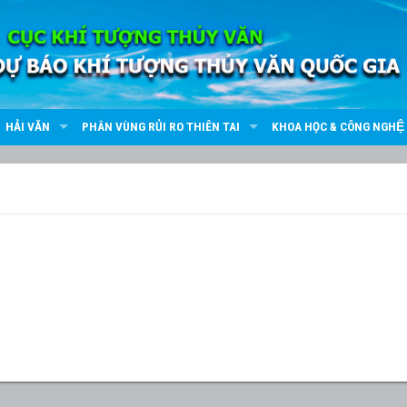
HẢI VĂN
PHÂN VÙNG RỦI RO THIÊN TAI
KHOA HỌC & CÔNG NGHỆ