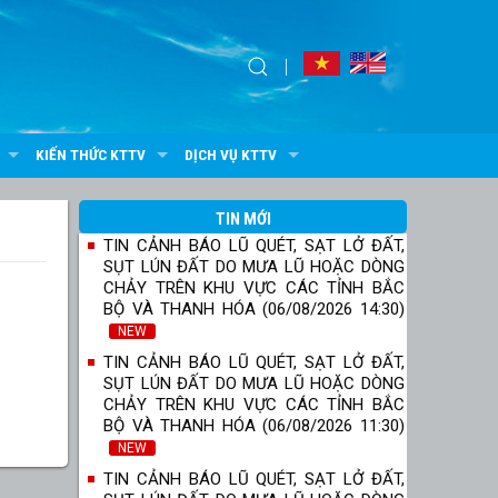
KIẾN THỨC KTTV
DỊCH VỤ KTTV
TIN MỚI
TIN CẢNH BÁO LŨ QUÉT, SẠT LỞ ĐẤT,
SỤT LÚN ĐẤT DO MƯA LŨ HOẶC DÒNG
CHẢY TRÊN KHU VỰC CÁC TỈNH BẮC
BỘ VÀ THANH HÓA (06/08/2026 14:30)
NEW
TIN CẢNH BÁO LŨ QUÉT, SẠT LỞ ĐẤT,
SỤT LÚN ĐẤT DO MƯA LŨ HOẶC DÒNG
CHẢY TRÊN KHU VỰC CÁC TỈNH BẮC
BỘ VÀ THANH HÓA (06/08/2026 11:30)
NEW
TIN CẢNH BÁO LŨ QUÉT, SẠT LỞ ĐẤT,