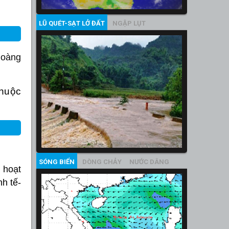
LŨ QUÉT-SẠT LỞ ĐẤT
NGẬP LỤT
Hoàng
thuộc
SÓNG BIỂN
DÒNG CHẢY
NƯỚC DÂNG
c hoạt
nh tế-