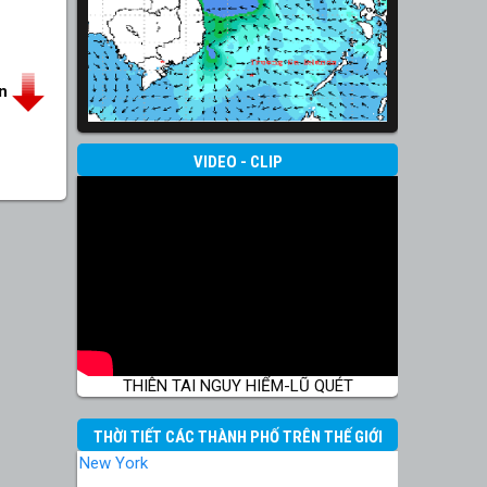
in
VIDEO - CLIP
THIÊN TAI NGUY HIỂM-LŨ QUÉT
THỜI TIẾT CÁC THÀNH PHỐ TRÊN THẾ GIỚI
New York