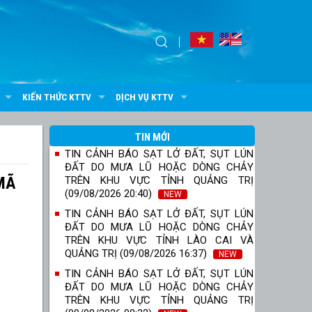
KIẾN THỨC KTTV
DỊCH VỤ KTTV
TIN MỚI
TIN CẢNH BÁO SẠT LỞ ĐẤT, SỤT LÚN
ĐẤT DO MƯA LŨ HOẶC DÒNG CHẢY
MÃ
TRÊN KHU VỰC TỈNH QUẢNG TRỊ
(09/08/2026 20:40)
NEW
TIN CẢNH BÁO SẠT LỞ ĐẤT, SỤT LÚN
ĐẤT DO MƯA LŨ HOẶC DÒNG CHẢY
TRÊN KHU VỰC TỈNH LÀO CAI VÀ
QUẢNG TRỊ (09/08/2026 16:37)
NEW
TIN CẢNH BÁO SẠT LỞ ĐẤT, SỤT LÚN
ĐẤT DO MƯA LŨ HOẶC DÒNG CHẢY
TRÊN KHU VỰC TỈNH QUẢNG TRỊ