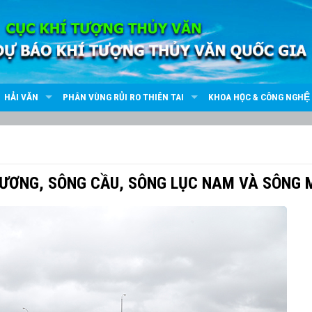
HẢI VĂN
PHÂN VÙNG RỦI RO THIÊN TAI
KHOA HỌC & CÔNG NGHỆ
HƯƠNG, SÔNG CẦU, SÔNG LỤC NAM VÀ SÔNG 