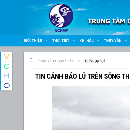
GIỚI THIỆU
THỜI TIẾT
KHÍ HẬU
THỦY VĂN
Thủy văn nguy hiểm
Lũ; Ngập lụt
TIN CẢNH BÁO LŨ TRÊN SÔNG T