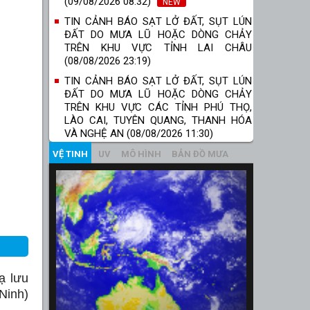
(09/08/2026 08:32)
NEW
TIN CẢNH BÁO SẠT LỞ ĐẤT, SỤT LÚN
ĐẤT DO MƯA LŨ HOẶC DÒNG CHẢY
TRÊN KHU VỰC TỈNH LAI CHÂU
(08/08/2026 23:19)
TIN CẢNH BÁO SẠT LỞ ĐẤT, SỤT LÚN
ĐẤT DO MƯA LŨ HOẶC DÒNG CHẢY
TRÊN KHU VỰC CÁC TỈNH PHÚ THỌ,
LÀO CAI, TUYÊN QUANG, THANH HÓA
VÀ NGHỆ AN (08/08/2026 11:30)
VỆ TINH
UV
MÔ HÌNH
BẢN ĐỒ MƯA
ạ lưu
Ninh)