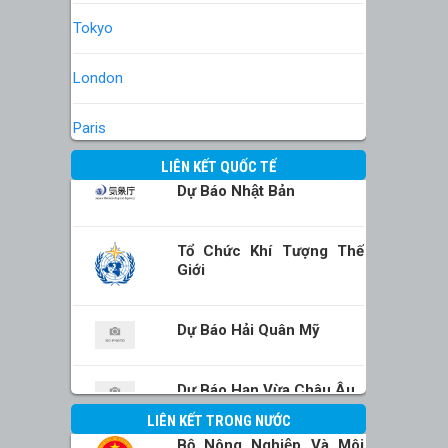
Tokyo
London
Paris
LIÊN KẾT QUỐC TẾ
Dự Báo Nhật Bản
Tổ Chức Khí Tượng Thế
Giới
Dự Báo Hải Quân Mỹ
Dự Báo Hạn Vừa Châu Âu
LIÊN KẾT TRONG NƯỚC
Bộ Nông Nghiệp Và Môi