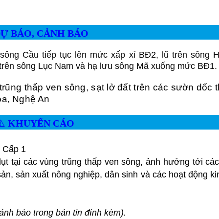
Ự BÁO, CẢNH BÁO
sông Cầu tiếp tục lên mức xấp xỉ BĐ2, lũ trên sông 
ũ trên sông Lục Nam và hạ lưu sông Mã xuống mức BĐ1.
trũng thấp ven sông, sạt lở đất trên các sườn dốc 
óa, Nghệ An
⚠️
KHUYẾN CÁO
Cấp 1
lụt tại các vùng trũng thấp ven sông, ảnh hưởng tới cá
sản, sản xuất nông nghiệp, dân sinh và các hoạt động ki
 cảnh báo trong bản tin đính kèm).