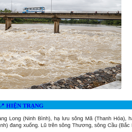
📍
HIỆN TRẠNG
àng Long (Ninh Bình), hạ lưu sông Mã (Thanh Hóa), h
nh) đang xuống. Lũ trên sông Thương, sông Cầu (Bắc 