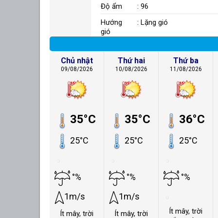
Độ ẩm
: 96
Hướng
: Lặng gió
gió
Chủ nhật
Thứ hai
Thứ ba
09/08/2026
10/08/2026
11/08/2026
35°C
35°C
36°C
25°C
25°C
25°C
°%
°%
°%
1m/s
1m/s
Ít mây, trời
Ít mây, trời
Ít mây, trời