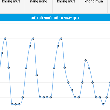
không mưa
nắng nóng
không mưa
không mưa
BIỂU ĐỒ NHIỆT ĐỘ 10 NGÀY QUA