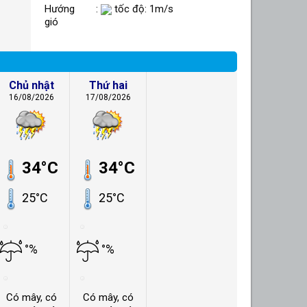
Hướng
:
tốc độ: 1m/s
gió
Chủ nhật
Thứ hai
16/08/2026
17/08/2026
34°C
34°C
25°C
25°C
°%
°%
Có mây, có
Có mây, có