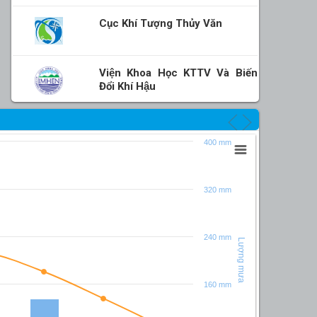
Cục Khí Tượng Thủy Văn
Viện Khoa Học KTTV Và Biến
Đổi Khí Hậu
ĐẶC ĐIỂ
400 mm
35°C
320 mm
30°C
240 mm
25°C
Lượng mưa
Nhiệt độ
160 mm
20°C