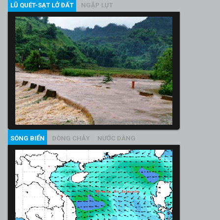
LŨ QUÉT-SẠT LỞ ĐẤT
NGẬP LỤT
SÓNG BIỂN
DÒNG CHẢY
NƯỚC DÂNG