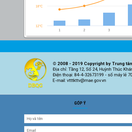
18°C
12°C
1
2
3
© 2008 - 2019 Copyright by Trung tâm
Địa chỉ: Tầng 12, Số 24, Huỳnh Thúc Khá
Điện thoại: 84-4-32673199 - số máy lẻ 7
E-mail: vtttkttv@mae.gov.vn
GÓP Ý