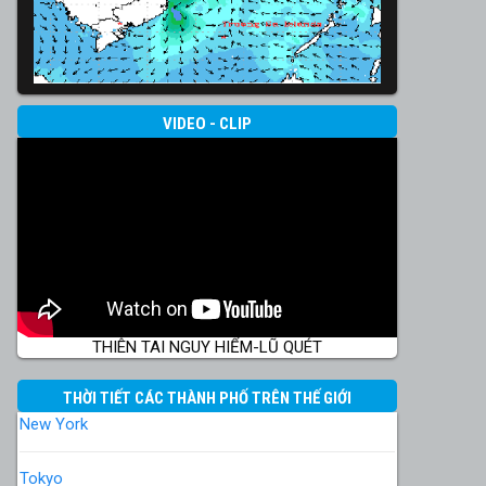
VIDEO - CLIP
THIÊN TAI NGUY HIỂM-LŨ QUÉT
THỜI TIẾT CÁC THÀNH PHỐ TRÊN THẾ GIỚI
New York
Tokyo