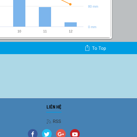
80 mm
15°C
0 mm
10°C
10
11
12
To Top
LIÊN HỆ
RSS