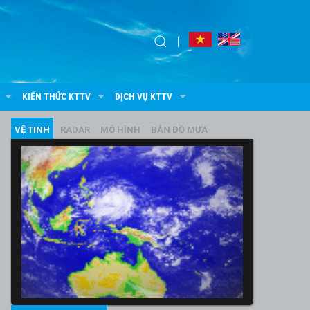
KIẾN THỨC KTTV
DỊCH VỤ KTTV
VỆ TINH
RADAR
MÔ HÌNH
BẢN ĐỒ MƯA