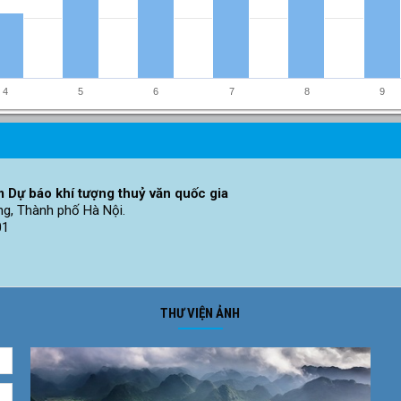
4
5
6
7
8
9
 Dự báo khí tượng thuỷ văn quốc gia
ng, Thành phố Hà Nội.
01
THƯ VIỆN ẢNH