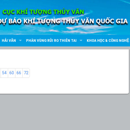
HẢI VĂN
PHÂN VÙNG RỦI RO THIÊN TAI
KHOA HỌC & CÔNG NGHỆ
54
60
66
72