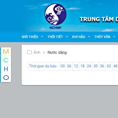
GIỚI THIỆU
THỜI TIẾT
KHÍ HẬU
THỦY VĂN
Ảnh
Nước dâng
Thời gian dự báo :
00
06
12
18
24
30
36
42
48