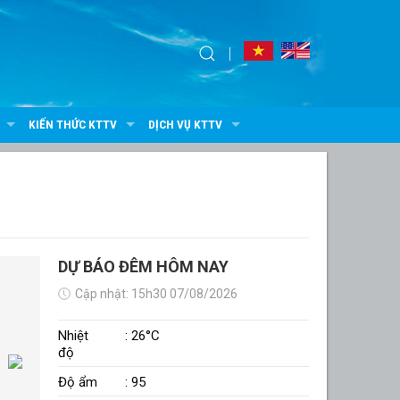
KIẾN THỨC KTTV
DỊCH VỤ KTTV
DỰ BÁO ĐÊM HÔM NAY
Cập nhật: 15h30 07/08/2026
Nhiệt
: 26°C
độ
Độ ẩm
: 95