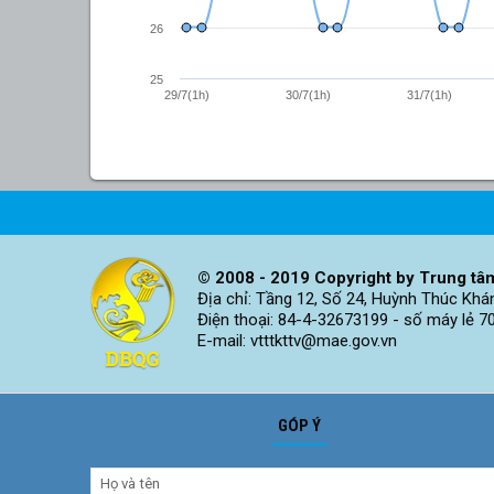
26
25
29/7(1h)
30/7(1h)
31/7(1h)
© 2008 - 2019 Copyright by Trung tâm
Địa chỉ: Tầng 12, Số 24, Huỳnh Thúc Khá
Điện thoại: 84-4-32673199 - số máy lẻ 7
E-mail: vtttkttv@mae.gov.vn
GÓP Ý