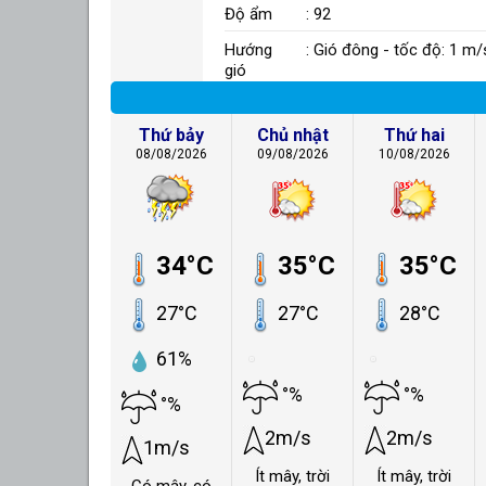
Độ ẩm
: 92
Hướng
: Gió đông - tốc độ: 1 m/
gió
Thứ bảy
Chủ nhật
Thứ hai
08/08/2026
09/08/2026
10/08/2026
34°C
35°C
35°C
27°C
27°C
28°C
61%
°%
°%
°%
2m/s
2m/s
1m/s
Ít mây, trời
Ít mây, trời
Có mây, có