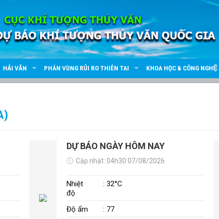
HẢI VĂN
PHÂN VÙNG RỦI RO THIÊN TAI
KHOA HỌC & CÔNG NGHỆ
A)
DỰ BÁO NGÀY HÔM NAY
Cập nhật: 04h30 07/08/2026
Nhiệt
: 32°C
độ
Độ ẩm
: 77