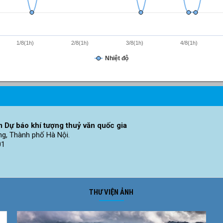
1/8(1h)
2/8(1h)
3/8(1h)
4/8(1h)
Nhiệt độ
 Dự báo khí tượng thuỷ văn quốc gia
ng, Thành phố Hà Nội.
01
THƯ VIỆN ẢNH