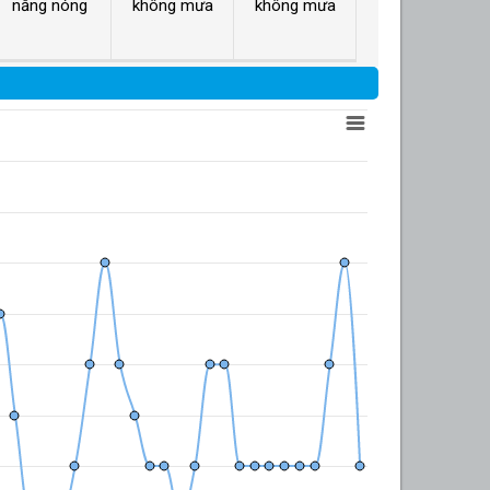
nắng nóng
không mưa
không mưa