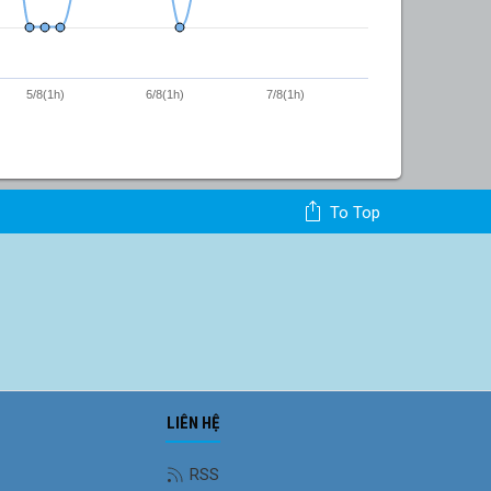
5/8(1h)
6/8(1h)
7/8(1h)
To Top
LIÊN HỆ
RSS