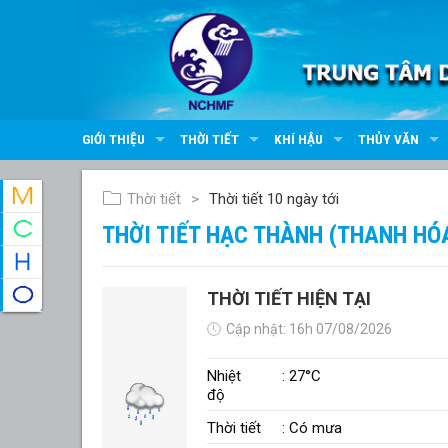
GIỚI THIỆU
THỜI TIẾT
KHÍ HẬU
THỦY VĂN
Thời tiết
Thời tiết 10 ngày tới
THỜI TIẾT HẠC THÀNH (THANH HÓ
THỜI TIẾT HIỆN TẠI
Cập nhật: 16h 07/08/2026
Nhiệt
: 27°C
độ
Thời tiết
: Có mưa