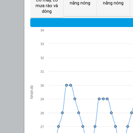
nắng nóng
nắng nóng
mưa rào và
dông
34
33
32
31
30
Nhiệt độ
29
28
27