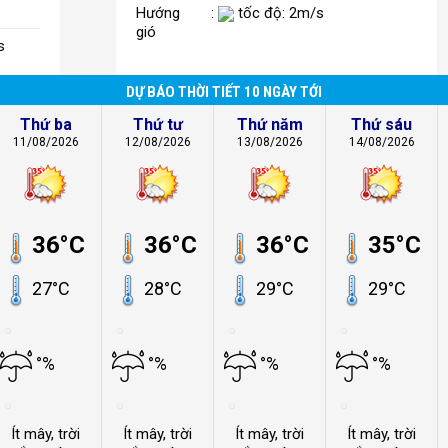
Hướng
:
tốc độ: 2m/s
gió
s
DỰ BÁO THỜI TIẾT 10 NGÀY TỚI
Thứ ba
Thứ tư
Thứ năm
Thứ sáu
11/08/2026
12/08/2026
13/08/2026
14/08/2026
36°C
36°C
36°C
35°C
27°C
28°C
29°C
29°C
°%
°%
°%
°%
Ít mây, trời
Ít mây, trời
Ít mây, trời
Ít mây, trời