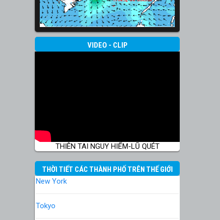
VIDEO - CLIP
THIÊN TAI NGUY HIỂM-LŨ QUÉT
THỜI TIẾT CÁC THÀNH PHỐ TRÊN THẾ GIỚI
New York
Tokyo