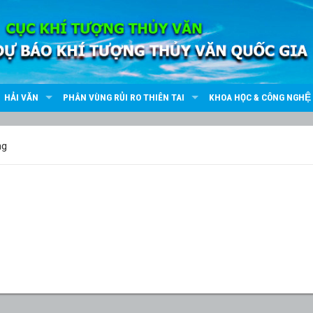
HẢI VĂN
PHÂN VÙNG RỦI RO THIÊN TAI
KHOA HỌC & CÔNG NGHỆ
ng