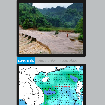
SÓNG BIỂN
DÒNG CHẢY
NƯỚC DÂNG