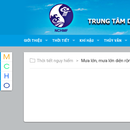
GIỚI THIỆU
THỜI TIẾT
KHÍ HẬU
THỦY VĂN
Thời tiết nguy hiểm
Mưa lớn, mưa lớn diện rộ