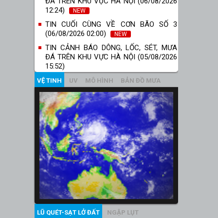
ĐÁ TRÊN KHU VỰC HÀ NỘI (06/08/2026
12:24)
NEW
TIN CUỐI CÙNG VỀ CƠN BÃO SỐ 3
(06/08/2026 02:00)
NEW
TIN CẢNH BÁO DÔNG, LỐC, SÉT, MƯA
ĐÁ TRÊN KHU VỰC HÀ NỘI (05/08/2026
15:52)
VỆ TINH
UV
MÔ HÌNH
BẢN ĐỒ MƯA
LŨ QUÉT-SẠT LỞ ĐẤT
NGẬP LỤT