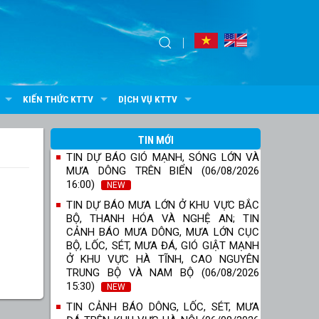
KIẾN THỨC KTTV
DỊCH VỤ KTTV
TIN MỚI
TIN DỰ BÁO GIÓ MẠNH, SÓNG LỚN VÀ
MƯA DÔNG TRÊN BIỂN (06/08/2026
16:00)
NEW
TIN DỰ BÁO MƯA LỚN Ở KHU VỰC BẮC
BỘ, THANH HÓA VÀ NGHỆ AN; TIN
CẢNH BÁO MƯA DÔNG, MƯA LỚN CỤC
BỘ, LỐC, SÉT, MƯA ĐÁ, GIÓ GIẬT MẠNH
Ở KHU VỰC HÀ TĨNH, CAO NGUYÊN
TRUNG BỘ VÀ NAM BỘ (06/08/2026
15:30)
NEW
TIN CẢNH BÁO DÔNG, LỐC, SÉT, MƯA