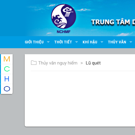
GIỚI THIỆU
THỜI TIẾT
KHÍ HẬU
THỦY VĂN
Thủy văn nguy hiểm
Lũ quét