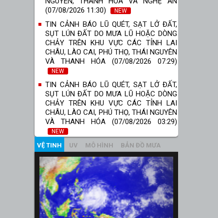
NGUYÊN, THANH HÓA VÀ NGHỆ AN
(07/08/2026 11:30)
NEW
TIN CẢNH BÁO LŨ QUÉT, SẠT LỞ ĐẤT,
SỤT LÚN ĐẤT DO MƯA LŨ HOẶC DÒNG
CHẢY TRÊN KHU VỰC CÁC TỈNH LAI
CHÂU, LÀO CAI, PHÚ THỌ, THÁI NGUYÊN
VÀ THANH HÓA (07/08/2026 07:29)
NEW
TIN CẢNH BÁO LŨ QUÉT, SẠT LỞ ĐẤT,
SỤT LÚN ĐẤT DO MƯA LŨ HOẶC DÒNG
CHẢY TRÊN KHU VỰC CÁC TỈNH LAI
CHÂU, LÀO CAI, PHÚ THỌ, THÁI NGUYÊN
VÀ THANH HÓA (07/08/2026 03:29)
NEW
VỆ TINH
UV
MÔ HÌNH
BẢN ĐỒ MƯA