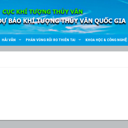
HẢI VĂN
PHÂN VÙNG RỦI RO THIÊN TAI
KHOA HỌC & CÔNG NGHỆ