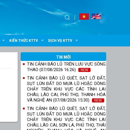
KIẾN THỨC KTTV
DỊCH VỤ KTTV
TIN MỚI
TIN CẢNH BÁO LŨ TRÊN LƯU VỰC SÔNG
THAO (07/08/2026 16:26)
NEW
TIN CẢNH BÁO LŨ QUÉT, SẠT LỞ ĐẤT,
SỤT LÚN ĐẤT DO MƯA LŨ HOẶC DÒNG
CHẢY TRÊN KHU VỰC CÁC TỈNH LAI
CHÂU, LÀO CAI, PHÚ THỌ, THANH HÓA
VÀ NGHỆ AN (07/08/2026 15:30)
NEW
TIN CẢNH BÁO LŨ QUÉT, SẠT LỞ ĐẤT,
SỤT LÚN ĐẤT DO MƯA LŨ HOẶC DÒNG
CHẢY TRÊN KHU VỰC CÁC TỈNH LAI
CHÂU, LÀO CAI, SƠN LA, PHÚ THỌ, THÁI