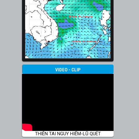
VIDEO - CLIP
THIÊN TAI NGUY HIỂM-LŨ QUÉT