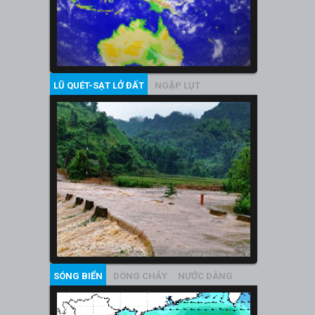
LŨ QUÉT-SẠT LỞ ĐẤT
NGẬP LỤT
SÓNG BIỂN
DÒNG CHẢY
NƯỚC DÂNG