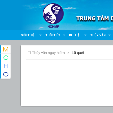
GIỚI THIỆU
THỜI TIẾT
KHÍ HẬU
THỦY VĂN
Thủy văn nguy hiểm
Lũ quét