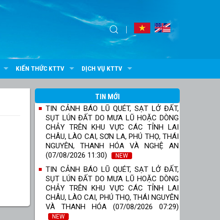
KIẾN THỨC KTTV
DỊCH VỤ KTTV
TIN MỚI
TIN CẢNH BÁO LŨ QUÉT, SẠT LỞ ĐẤT,
SỤT LÚN ĐẤT DO MƯA LŨ HOẶC DÒNG
CHẢY TRÊN KHU VỰC CÁC TỈNH LAI
CHÂU, LÀO CAI, SƠN LA, PHÚ THỌ, THÁI
NGUYÊN, THANH HÓA VÀ NGHỆ AN
(07/08/2026 11:30)
NEW
TIN CẢNH BÁO LŨ QUÉT, SẠT LỞ ĐẤT,
SỤT LÚN ĐẤT DO MƯA LŨ HOẶC DÒNG
CHẢY TRÊN KHU VỰC CÁC TỈNH LAI
CHÂU, LÀO CAI, PHÚ THỌ, THÁI NGUYÊN
VÀ THANH HÓA (07/08/2026 07:29)
NEW