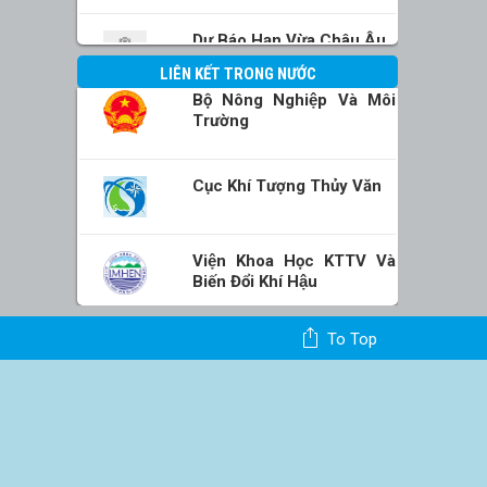
Dự Báo Hạn Vừa Châu Âu
LIÊN KẾT TRONG NƯỚC
Bộ Nông Nghiệp Và Môi
Trường
Cục Khí Tượng Thủy Văn
Viện Khoa Học KTTV Và
Biến Đổi Khí Hậu
To Top