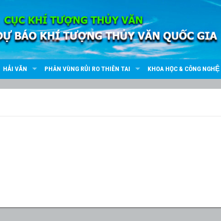
HẢI VĂN
PHÂN VÙNG RỦI RO THIÊN TAI
KHOA HỌC & CÔNG NGHỆ