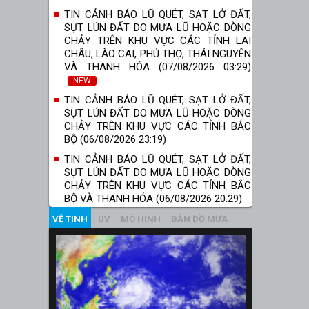
TIN CẢNH BÁO LŨ QUÉT, SẠT LỞ ĐẤT,
SỤT LÚN ĐẤT DO MƯA LŨ HOẶC DÒNG
CHẢY TRÊN KHU VỰC CÁC TỈNH LAI
CHÂU, LÀO CAI, PHÚ THỌ, THÁI NGUYÊN
VÀ THANH HÓA (07/08/2026 03:29)
NEW
TIN CẢNH BÁO LŨ QUÉT, SẠT LỞ ĐẤT,
SỤT LÚN ĐẤT DO MƯA LŨ HOẶC DÒNG
CHẢY TRÊN KHU VỰC CÁC TỈNH BẮC
BỘ (06/08/2026 23:19)
TIN CẢNH BÁO LŨ QUÉT, SẠT LỞ ĐẤT,
SỤT LÚN ĐẤT DO MƯA LŨ HOẶC DÒNG
CHẢY TRÊN KHU VỰC CÁC TỈNH BẮC
BỘ VÀ THANH HÓA (06/08/2026 20:29)
VỆ TINH
UV
MÔ HÌNH
BẢN ĐỒ MƯA