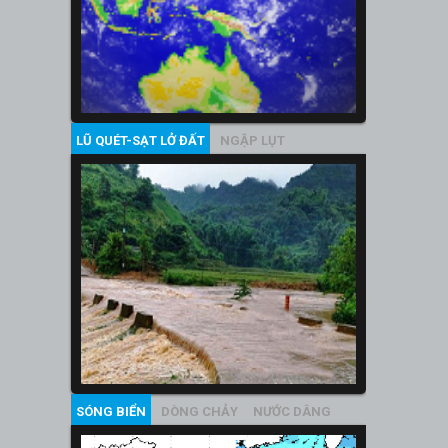
LŨ QUÉT-SẠT LỞ ĐẤT
NGẬP LỤT
SÓNG BIỂN
DÒNG CHẢY
NƯỚC DÂNG