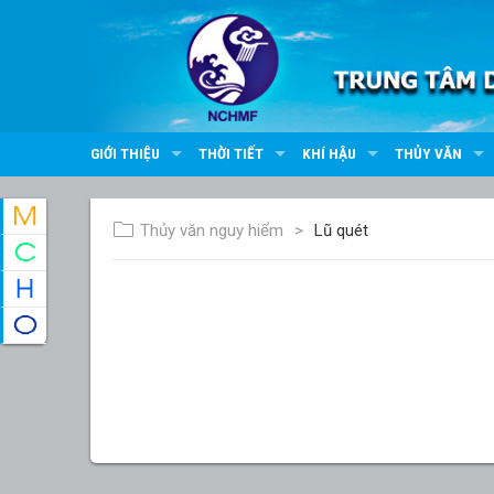
GIỚI THIỆU
THỜI TIẾT
KHÍ HẬU
THỦY VĂN
Thủy văn nguy hiểm
Lũ quét