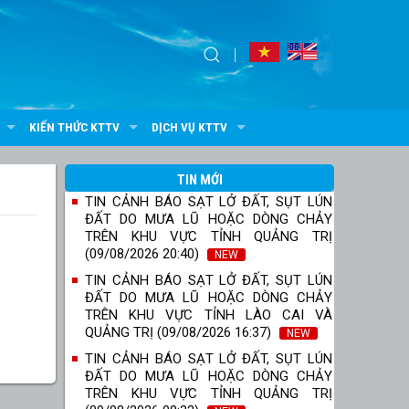
KIẾN THỨC KTTV
DỊCH VỤ KTTV
TIN MỚI
TIN CẢNH BÁO SẠT LỞ ĐẤT, SỤT LÚN
ĐẤT DO MƯA LŨ HOẶC DÒNG CHẢY
TRÊN KHU VỰC TỈNH QUẢNG TRỊ
(09/08/2026 20:40)
NEW
TIN CẢNH BÁO SẠT LỞ ĐẤT, SỤT LÚN
ĐẤT DO MƯA LŨ HOẶC DÒNG CHẢY
TRÊN KHU VỰC TỈNH LÀO CAI VÀ
QUẢNG TRỊ (09/08/2026 16:37)
NEW
TIN CẢNH BÁO SẠT LỞ ĐẤT, SỤT LÚN
ĐẤT DO MƯA LŨ HOẶC DÒNG CHẢY
TRÊN KHU VỰC TỈNH QUẢNG TRỊ