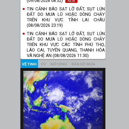
(09/08/2026 08:32)
NEW
TIN CẢNH BÁO SẠT LỞ ĐẤT, SỤT LÚN
ĐẤT DO MƯA LŨ HOẶC DÒNG CHẢY
TRÊN KHU VỰC TỈNH LAI CHÂU
(08/08/2026 23:19)
TIN CẢNH BÁO SẠT LỞ ĐẤT, SỤT LÚN
ĐẤT DO MƯA LŨ HOẶC DÒNG CHẢY
TRÊN KHU VỰC CÁC TỈNH PHÚ THỌ,
LÀO CAI, TUYÊN QUANG, THANH HÓA
VÀ NGHỆ AN (08/08/2026 11:30)
VỆ TINH
UV
MÔ HÌNH
BẢN ĐỒ MƯA