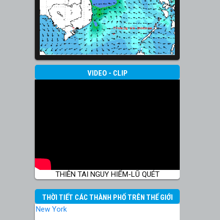
VIDEO - CLIP
THIÊN TAI NGUY HIỂM-LŨ QUÉT
THỜI TIẾT CÁC THÀNH PHỐ TRÊN THẾ GIỚI
New York