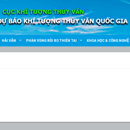
HẢI VĂN
PHÂN VÙNG RỦI RO THIÊN TAI
KHOA HỌC & CÔNG NGHỆ