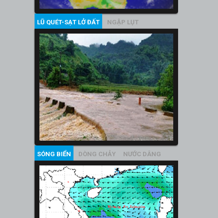
LŨ QUÉT-SẠT LỞ ĐẤT
NGẬP LỤT
SÓNG BIỂN
DÒNG CHẢY
NƯỚC DÂNG