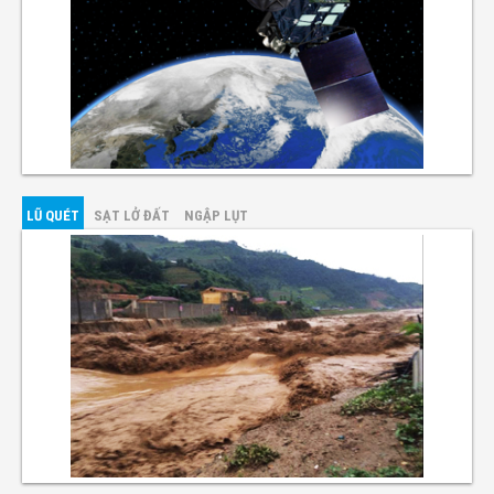
LŨ QUÉT
SẠT LỞ ĐẤT
NGẬP LỤT