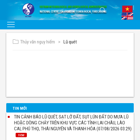
Thủy văn nguy hiểm
Lũ quét
TIN MỚI
TIN CẢNH BÁO LŨ QUÉT, SẠT LỞ ĐẤT, SỤT LÚN ĐẤT DO MƯA LŨ
HOẶC DÒNG CHẢY TRÊN KHU VỰC CÁC TỈNH LAI CHÂU, LÀO
CAI, PHÚ THỌ, THÁI NGUYÊN VÀ THANH HÓA (07/08/2026 03:29)
new