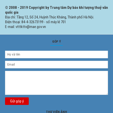
© 2008 - 2019 Copyright by Trung tâm Dự báo khí tượng thuỷ văn
quốc gia
Địa chỉ: Tầng 12, Số 24, Huỳnh Thúc Kháng, Thành phố Hà Nội.
Điện thoại: 84-4-32673199 - số máy lẻ 701
E-mail: vtttkttv@mae.gov.vn
GÓP Ý
Gửi góp ý
THƯ VIỆN ẢNH