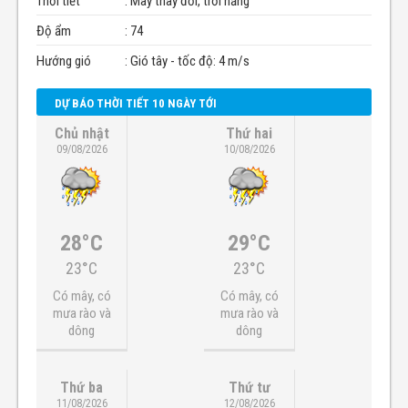
Thời tiết
: Mây thay đổi, trời nắng
Độ ẩm
: 74
Hướng gió
: Gió tây - tốc độ: 4 m/s
DỰ BÁO THỜI TIẾT 10 NGÀY TỚI
Chủ nhật
Thứ hai
09/08/2026
10/08/2026
28°C
29°C
23°C
23°C
Có mây, có
Có mây, có
mưa rào và
mưa rào và
dông
dông
Thứ ba
Thứ tư
11/08/2026
12/08/2026