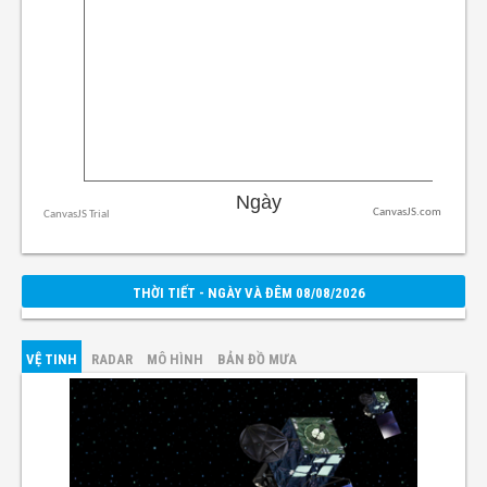
CanvasJS.com
THỜI TIẾT - NGÀY VÀ ĐÊM 08/08/2026
VỆ TINH
RADAR
MÔ HÌNH
BẢN ĐỒ MƯA