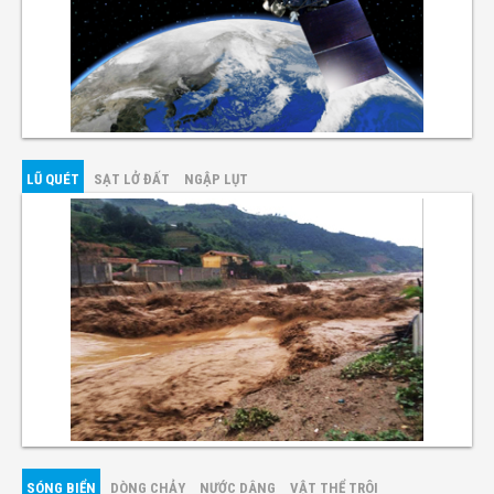
LŨ QUÉT
SẠT LỞ ĐẤT
NGẬP LỤT
SÓNG BIỂN
DÒNG CHẢY
NƯỚC DÂNG
VẬT THỂ TRÔI