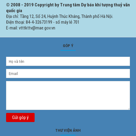
© 2008 - 2019 Copyright by Trung tâm Dự báo khí tượng thuỷ văn
quốc gia
Địa chỉ: Tầng 12, Số 24, Huỳnh Thúc Kháng, Thành phố Hà Nội.
Điện thoại: 84-4-32673199 - số máy lẻ 701
E-mail: vtttkttv@mae.gov.vn
GÓP Ý
Gửi góp ý
THƯ VIỆN ẢNH