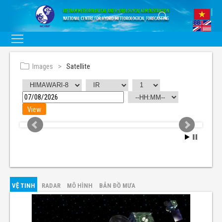
Images
Satellite
VỆ TINH
RADAR
MÔ HÌNH
BẢN ĐỒ MƯA