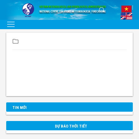
TIN MỚI
DỰ BÁO THỜI TIẾT