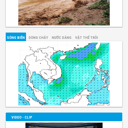
SÓNG BIỂN
DÒNG CHẢY
NƯỚC DÂNG
VẬT THỂ TRÔI
VIDEO - CLIP