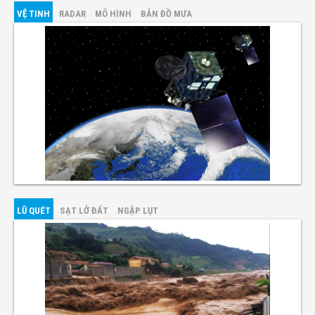
VỆ TINH
RADAR
MÔ HÌNH
BẢN ĐỒ MƯA
LŨ QUÉT
SẠT LỞ ĐẤT
NGẬP LỤT