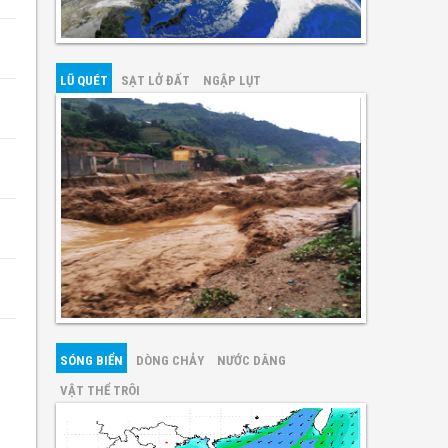
LŨ QUÉT
SẠT LỞ ĐẤT
NGẬP LỤT
SÓNG BIỂN
DÒNG CHẢY
NƯỚC DÂNG
VẬT THỂ TRÔI