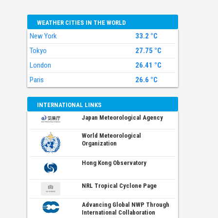
WEATHER CITIES IN THE WORLD
New York
33.2 °C
Tokyo
27.75 °C
London
26.41 °C
Paris
26.6 °C
INTERNATIONAL LINKS
Japan Meteorological Agency
World Meteorological
Organization
Hong Kong Observatory
NRL Tropical Cyclone Page
Advancing Global NWP Through
International Collaboration