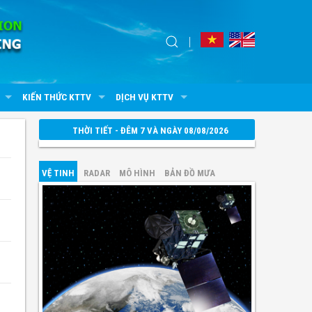
KIẾN THỨC KTTV
DỊCH VỤ KTTV
THỜI TIẾT - ĐÊM 7 VÀ NGÀY 08/08/2026
VỆ TINH
RADAR
MÔ HÌNH
BẢN ĐỒ MƯA