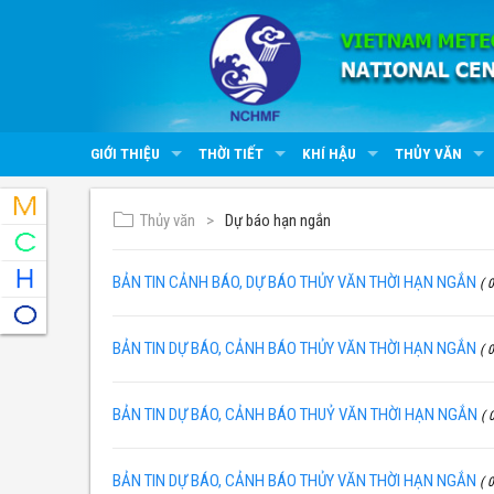
GIỚI THIỆU
THỜI TIẾT
KHÍ HẬU
THỦY VĂN
Thủy văn
Dự báo hạn ngắn
BẢN TIN CẢNH BÁO, DỰ BÁO THỦY VĂN THỜI HẠN NGẮN
( 0
BẢN TIN DỰ BÁO, CẢNH BÁO THỦY VĂN THỜI HẠN NGẮN
( 0
BẢN TIN DỰ BÁO, CẢNH BÁO THUỶ VĂN THỜI HẠN NGẮN
( 
BẢN TIN DỰ BÁO, CẢNH BÁO THỦY VĂN THỜI HẠN NGẮN
( 0