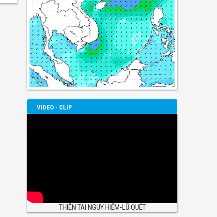
VIDEO - CLIP
THIÊN TAI NGUY HIỂM-LŨ QUÉT