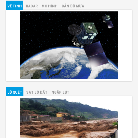
VỆ TINH
RADAR
MÔ HÌNH
BẢN ĐỒ MƯA
LŨ QUÉT
SẠT LỞ ĐẤT
NGẬP LỤT