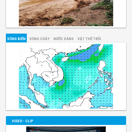
SÓNG BIỂN
DÒNG CHẢY
NƯỚC DÂNG
VẬT THỂ TRÔI
VIDEO - CLIP