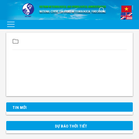
TIN MỚI
DỰ BÁO THỜI TIẾT