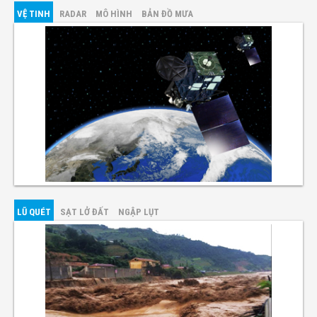
VỆ TINH
RADAR
MÔ HÌNH
BẢN ĐỒ MƯA
LŨ QUÉT
SẠT LỞ ĐẤT
NGẬP LỤT