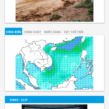
SÓNG BIỂN
DÒNG CHẢY
NƯỚC DÂNG
VẬT THỂ TRÔI
VIDEO - CLIP