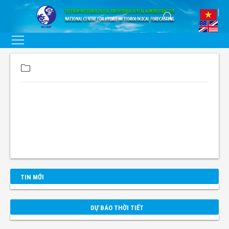
TIN MỚI
DỰ BÁO THỜI TIẾT